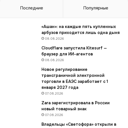
а
з
Последние
Популярные
в
а
л
«Ашан»: на каждые пять купленных
а
арбузов приходится лишь одна дыня
с
08.08.2026
а
Cloudflare запустила Kitesurf —
м
браузер для ИИ-агентов
ы
08.08.2026
е
д
Новое регулирование
е
трансграничной электронной
ш
торговли в ЕАЭС заработает с 1
е
января 2027 года
в
07.08.2026
ы
Zara зарегистрировала в России
е
новый товарный знак
т
о
07.08.2026
в
Владельцы «Светофора» открыли в
а