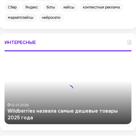
Сбер
Яндекс
боты
кейсы
контекстная реклама
маркетплейсы
нейросети
ИНТЕРЕСНЫЕ
W
i
l
d
b
e
r
r
12.01.2026
Wildberries назвала самые дешевые товары
i
2025 года
e
s
н