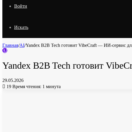
Войти
Искать
Главная
/
AI
/
Yandex B2B Tech готовит VibeCraft — ИИ-сервис дл
AI
Yandex B2B Tech готовит VibeC
29.05.2026
19
Время чтения: 1 минута