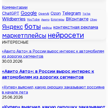
Комментарии
Google
Telegram
ChatGPT
Ozon
OpenAI
TikTok
Wildberries
ВКонтакте
Блогеры
YouTube
Авито
Сбер
боты
Яндекс
контекстная реклама
кейсы
нейросети
маркетплейсы
ИНТЕРЕСНЫЕ
«Авито Авто»: в России вырос интерес к автомобилям
из дорогих сегментов
30.03.2026
«Авито Авто»: в России вырос интерес к
автомобилям из дорогих сегментов
«Купер» выяснил, какую окрошку заказывают россияне
в начале лета
25.06.2026
«Купер» выяснил, какую окрошку заказывают