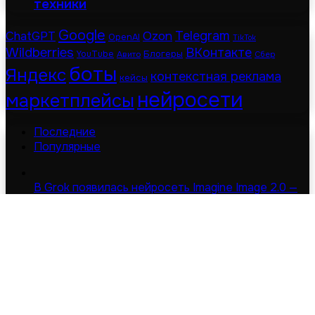
техники
Google
Telegram
ChatGPT
Ozon
OpenAI
TikTok
Wildberries
ВКонтакте
Блогеры
YouTube
Авито
Сбер
боты
Яндекс
контекстная реклама
кейсы
нейросети
маркетплейсы
Последние
Популярные
В Grok появилась нейросеть Imagine Image 2.0 —
Nano Banana придётся подвинуться
08.08.2026
INFOLine: по итогам 2024 года продажи готовой
еды вырастут на 33%
02.12.2024
© Digital-дайджест | Все права защищены 2026