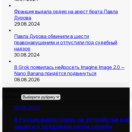
Франция выдала ордер на арест брата Павла
Дурова
29.08.2024
Павла Дурова обвинили в шести
правонарушениях и отпустили под судебный
надзор
30.08.2024
В Grok появилась нейросеть Imagine Image 2.0 —
Nano Banana придётся подвинуться
08.08.2026
Рубрики
Рубрики
08.08.2026
В России вырос спрос на устройства для
защиты и продления срока службы