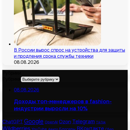
В России вырос спрос на устройства для защиты
и продления срока службы техники
08.08.2026
Рубрики
Рубрики
08.08.2026
Доходы топ-менеджеров в fashion-
индустрии выросли на 10%
Google
Telegram
ChatGPT
Ozon
OpenAI
TikTok
Wildberries
ВКонтакте
Блогеры
YouTube
Авито
Сбер