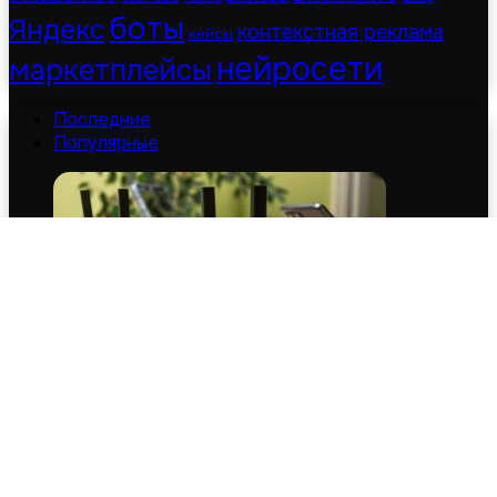
боты
Яндекс
контекстная реклама
кейсы
нейросети
маркетплейсы
Последние
Популярные
В России вырос спрос на устройства для защиты
и продления срока службы техники
08.08.2026