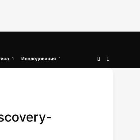
тика
Исследования
Войти
Искать
scovery-