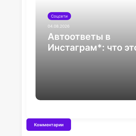
Соцсети
04.08.2026
Автоответы в
Инстаграм*: что эт
настроить и перес
терять клиентов
Комментарии