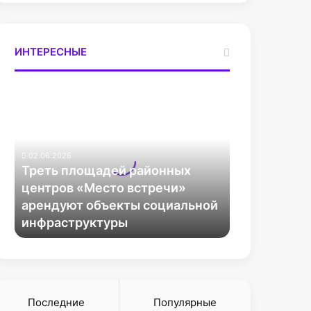
ИНТЕРЕСНЫЕ
Т
р
е
т
ь
02.06.2026
п
Треть площадей районных
л
центров «Место встречи»
о
арендуют объекты социальной
щ
инфраструктуры
а
д
е
й
р
а
Последние
Популярные
й