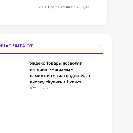
25
Время чтения: 1 минута
З
ЙЧАС ЧИТАЮТ
а
к
Яндекс Товары позволят
р
ы
интернет-магазинам
т
самостоятельно подключать
ь
кнопку «Купить в 1 клик»
21.05.2026