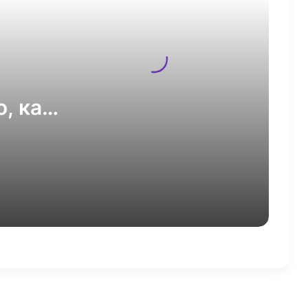
продвижение в VK Рекламе в 2,7
раза
Google позволит добавлять
аккаунты Instagram*, TikTok и
YouTube в Search Console
о, как
VK Реклама внедряет анализ
качества лидов
тать
Автоматическая прокрутка Reels
в Инстаграм*: что это такое и
как сделать
Исследователи AI VK Research
научили классические
рекомендательные алгоритмы
учитывать будущие интересы
пользователей
VK Tech расширил инструменты
администрирования в VK