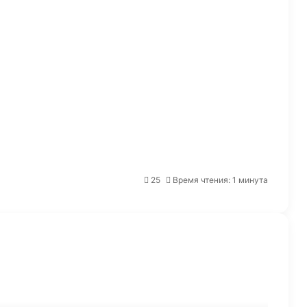
Автоответы в Инстаграм*: что
это, как настроить и перестать
терять клиентов
VK подвела итоги работы
25
Время чтения: 1 минута
Discovery-платформы за первое
полугодие 2026 года
Reddit отчитался о росте
дневной аудитории до 130,3 млн
пользователей
Рекламодатели из Китая
увеличили траты на