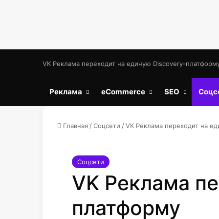
VK Реклама переходит на единую Discovery-платформ
Реклама
eCommerce
SEO
Соцс
Главная
/
Соцсети
/
VK Реклама переходит на ед
Соцсети
VK Реклама пе
платформу