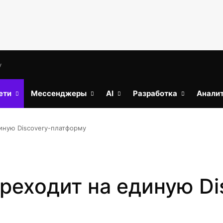
у
ети
Мессенджеры
AI
Разработка
Анали
иную Discovery-платформу
реходит на единую Di