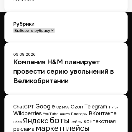
р
о
д
н
Рубрики
о
Рубрики
й
д
о
с
09.08.2026
т
Компания H&M планирует
а
провести серию увольнений в
в
к
Великобритании
и
Google
Telegram
ChatGPT
Ozon
OpenAI
TikTok
Wildberries
ВКонтакте
Блогеры
YouTube
Авито
боты
Яндекс
контекстная
кейсы
Сбер
маркетплейсы
реклама