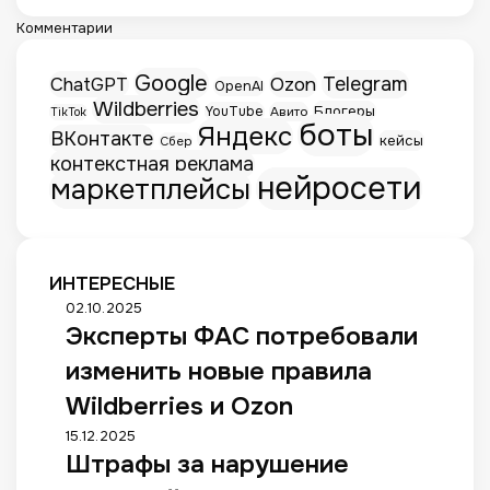
Комментарии
Google
Telegram
ChatGPT
Ozon
OpenAI
Wildberries
Блогеры
YouTube
Авито
TikTok
боты
Яндекс
ВКонтакте
кейсы
Сбер
контекстная реклама
нейросети
маркетплейсы
ИНТЕРЕСНЫЕ
Э
02.10.2025
Эксперты ФАС потребовали
к
с
изменить новые правила
п
е
Wildberries и Ozon
р
Ш
15.12.2025
т
Штрафы за нарушение
т
ы
р