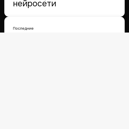
нейросети
Последние
Популярные
Anthropic включит auto mode в Claude
Code по умолчанию
10.08.2026
INFOLine: по итогам 2024 года продажи
готовой еды вырастут на 33%
02.12.2024
© Digital-дайджест | Все права защищены 2026
Сделано в MOD
Карта сайта
Обратная связь
О сайте