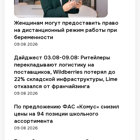
р
р
о
у
и
о
д
с
т
с
е
и
е
Женщинам могут предоставить право
е
р
л
т
т
на дистанционный режим работы при
ж
и
о
и
беременности
а
т
в
09.08.2026
н
ь
п
н
с
о
Дайджест 03.08-09.08: Ритейлеры
ы
о
к
перекладывают логистику на
х
т
у
м
поставщиков, Wildberries потерял до
р
п
а
22% складской инфраструктуры, Lime
у
а
ш
д
отказался от франчайзинга
т
и
н
е
09.08.2026
н
и
л
у
ч
е
По предложению ФАС «Комус» снизил
в
е
й
цены на 94 позиции школьного
е
с
ассортимента
л
т
09.08.2026
и
в
ч
о