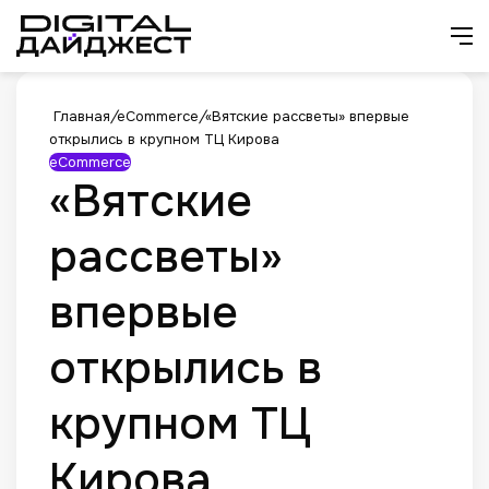
Искат
М
Главная
/
eCommerce
/
«Вятские рассветы» впервые
открылись в крупном ТЦ Кирова
eCommerce
«Вятские
рассветы»
впервые
открылись в
крупном ТЦ
Кирова