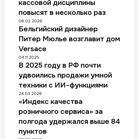
Ф
кассовой дисциплины
а
А
ф
повысят в несколько раз
С
ы
п
Б
06.02.2026
з
о
Бельгийский дизайнер
е
а
т
л
н
Питер Мюлье возглавит дом
р
ь
а
е
г
Versace
р
б
и
у
В
04.11.2025
о
й
ш
В 2025 году в РФ почти
2
в
с
е
0
а
к
удвоились продажи умной
н
2
л
и
и
5
техники с ИИ-функциями
и
й
е
г
и
д
«
24.03.2026
к
о
з
и
«Индекс качества
И
а
д
м
з
н
с
у
розничного сервиса» за
е
а
д
с
в
н
й
е
полгода удержался выше 84
о
Р
и
н
к
в
Ф
пунктов
т
е
с
о
п
ь
р