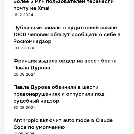
Более 2 млн пользователей перенесли
и
д
почту на Xmail
л
л
16.12.2024
о
я
с
о
Публичные каналы с аудиторией свыше
ь
п
1000 человек обяжут сообщать о себе в
в
т
2
Роскомнадзор
и
р
18.07.2024
м
а
и
з
Франция выдала ордер на арест брата
з
а
а
Павла Дурова
ц
29.08.2024
и
и
Павла Дурова обвинили в шести
м
правонарушениях и отпустили под
е
судебный надзор
ж
30.08.2024
д
у
Anthropic включит auto mode в Claude
н
Code по умолчанию
а
10.08.2026