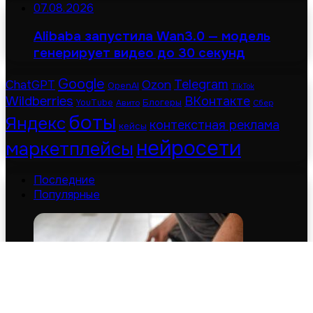
07.08.2026
Alibaba запустила Wan3.0 — модель
генерирует видео до 30 секунд
Google
Telegram
ChatGPT
Ozon
OpenAI
TikTok
Wildberries
ВКонтакте
Блогеры
YouTube
Авито
Сбер
боты
Яндекс
контекстная реклама
кейсы
нейросети
маркетплейсы
Последние
Популярные