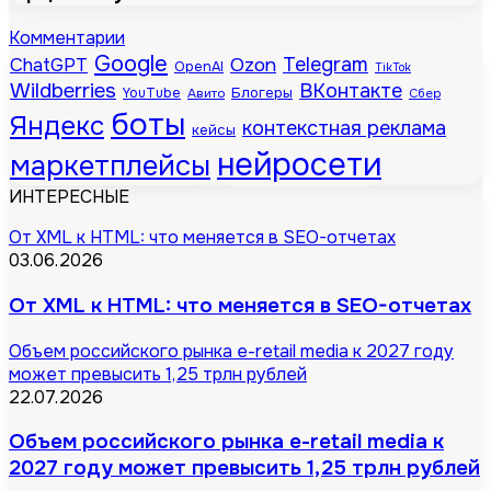
Комментарии
Google
Telegram
ChatGPT
Ozon
OpenAI
TikTok
Wildberries
ВКонтакте
Блогеры
YouTube
Авито
Сбер
боты
Яндекс
контекстная реклама
кейсы
нейросети
маркетплейсы
ИНТЕРЕСНЫЕ
От XML к HTML: что меняется в SEO-отчетах
03.06.2026
От XML к HTML: что меняется в SEO-отчетах
Объем российского рынка e-retail media к 2027 году
может превысить 1,25 трлн рублей
22.07.2026
Объем российского рынка e-retail media к
2027 году может превысить 1,25 трлн рублей