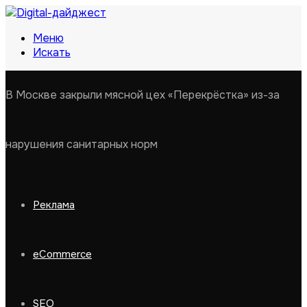
Меню
Искать
В Москве закрыли мясной цех «Перекрёстка» из-за
нарушения санитарных норм
Реклама
eCommerce
SEO