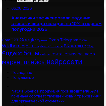
06.08.2026
Аналитики зафиксировали падение
ставок и ввода складов на 10% в первом
полугодии 2026
Google
Telegram
ChatGPT
Ozon
OpenAI
TikTok
Wildberries
ВКонтакте
Блогеры
YouTube
Авито
Сбер
боты
Яндекс
контекстная реклама
кейсы
нейросети
маркетплейсы
Последние
Популярные
Natura Siberica: продукция производителя была
признана соответствующей новым требованиям
для органической косметики