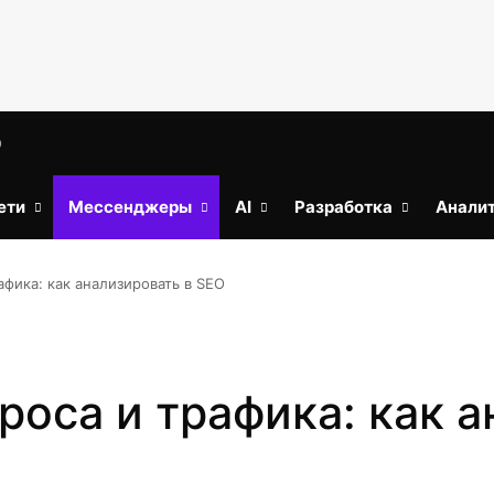
O
ети
Мессенджеры
AI
Разработка
Анали
афика: как анализировать в SEO
роса и трафика: как 