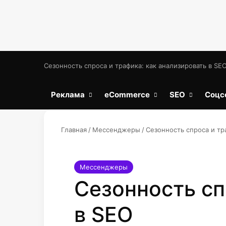
Сезонность спроса и трафика: как анализировать в SE
Реклама
eCommerce
SEO
Соцс
Главная
/
Мессенджеры
/
Сезонность спроса и тр
Мессенджеры
Сезонность сп
в SEO