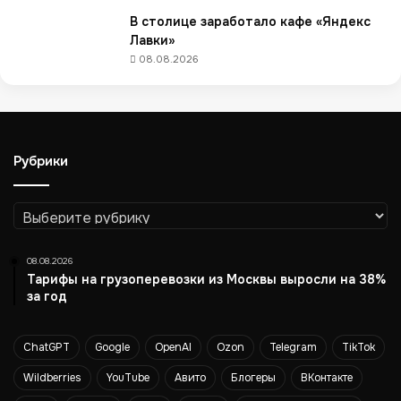
ч
В столице заработало кафе «Яндекс
а
Лавки»
щ
08.08.2026
е
в
с
е
г
Рубрики
о
д
о
Рубрики
с
т
а
08.08.2026
в
Тарифы на грузоперевозки из Москвы выросли на 38%
л
за год
я
ю
ChatGPT
Google
OpenAI
Ozon
Telegram
TikTok
т
з
Wildberries
YouTube
Авито
Блогеры
ВКонтакте
а