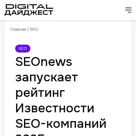
Искат
М
Главная
/
SEO
SEO
SEOnews
запускает
рейтинг
Известности
SEO-компаний