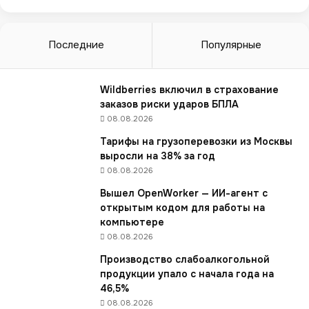
и
и
»
Последние
Популярные
:
и
з
Wildberries включил в страхование
Б
заказов риски ударов БПЛА
е
08.08.2026
л
Тарифы на грузоперевозки из Москвы
а
выросли на 38% за год
р
08.08.2026
у
с
Вышел OpenWorker — ИИ-агент с
и
открытым кодом для работы на
в
компьютере
Р
08.08.2026
о
Производство слабоалкогольной
с
продукции упало с начала года на
с
46,5%
и
ю
08.08.2026