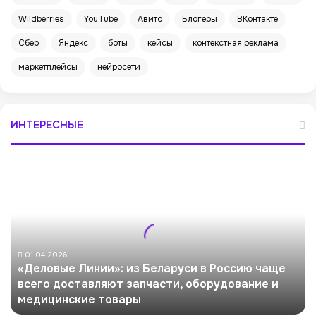
Wildberries
YouTube
Авито
Блогеры
ВКонтакте
Сбер
Яндекс
боты
кейсы
контекстная реклама
маркетплейсы
нейросети
ИНТЕРЕСНЫЕ
«
Д
е
л
о
в
ы
01.04.2026
«Деловые Линии»: из Беларуси в Россию чаще
е
всего доставляют запчасти, оборудование и
Л
медицинские товары
и
н