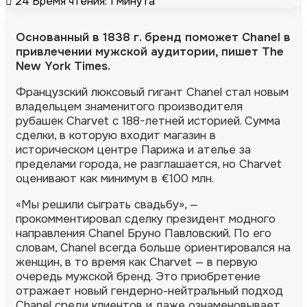
24
Время чтения: 1 минута
Основанный в 1838 г. бренд поможет Chanel в
привлечении мужской аудитории, пишет
The
New York Times
.
Французский люксовый гигант Chanel стал новым
владельцем знаменитого производителя
рубашек Charvet с 188-летней историей.
Сумма
сделки, в которую входит магазин в
историческом центре Парижа и ателье за
пределами города, не разглашается, но Charvet
оценивают как минимум в €100 млн.
«Мы решили сыграть свадьбу», —
прокомментировал сделку президент модного
направления Chanel Бруно Павловский. По его
словам, Chanel всегда больше ориентировался на
женщин, в то время как Charvet — в первую
очередь мужской бренд. Это приобретение
отражает новый гендерно-нейтральный подход
Chanel среди клиентов и даже ознаменовывает