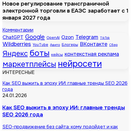
Новое регулирование трансграничной
электронной торговли в ЕАЭС заработает с 1
января 2027 года
Комментарии
Google
Telegram
ChatGPT
Ozon
OpenAI
TikTok
Wildberries
ВКонтакте
Блогеры
YouTube
Авито
Сбер
боты
Яндекс
контекстная реклама
кейсы
нейросети
маркетплейсы
ИНТЕРЕСНЫЕ
Как SEO выжить в эпоху ИИ: главные тренды SEO 2026
года
24.01.2026
Как SEO выжить в эпоху ИИ: главные тренды
SEO 2026 года
SEO-продвижение без сайта: кому подойдет и как