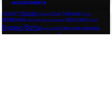
ассортимента
Google
Telegram
ChatGPT
Ozon
OpenAI
TikTok
Wildberries
ВКонтакте
Блогеры
YouTube
Авито
Сбер
боты
Яндекс
контекстная реклама
кейсы
нейросети
маркетплейсы
Последние
Популярные