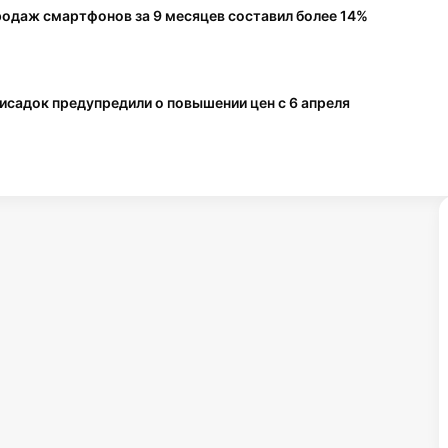
уйдут за рубеж, если поднять
одаж смартфонов за 9 месяцев составил более 14%
цены
«Много лосося»: россияне стали
чаще приобретать готовую еду
исадок предупредили о повышении цен с 6 апреля
для поездки на поезде