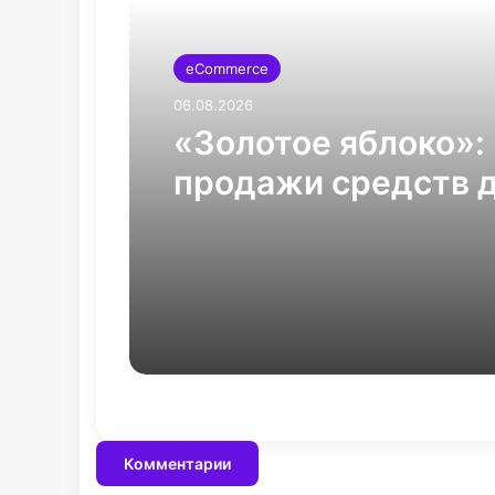
eCommerce
06.08.2026
«Золотое яблоко»:
продажи средств 
губ за 5 лет выросл
4,5 раза
Комментарии