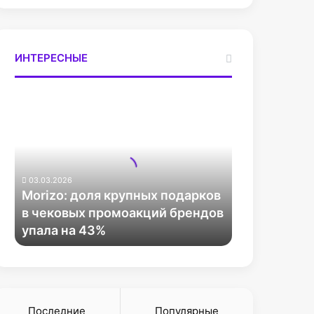
ИНТЕРЕСНЫЕ
M
o
r
i
z
o
03.03.2026
:
Morizo: доля крупных подарков
д
в чековых промоакций брендов
о
упала на 43%
л
я
к
р
у
п
Последние
Популярные