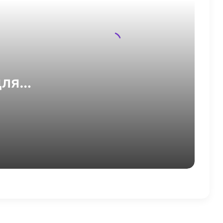
домены для запуска
мессенджера
Книжная сеть «Республика»
сменила собственника
для
Natura Siberica: продукция
производителя была признана
и в
соответствующей новым
требованиям для органической
косметики
Аналитики зафиксировали
падение ставок и ввода складов
на 10% в первом полугодии 2026
В центре Москвы появится пятый
бьюти-стор сети hollyshop
«Точка Банк»: 22% покупателей