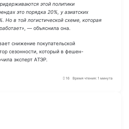
ридерживаются этой политики
ендах это порядка 20%, у азиатских
. Но в той логистической схеме, которая
 работает»
, — объяснила она.
вает снижение покупательской
«Золотое яблоко»: продажи
тор сезонности, который в фешен-
средств для губ за 5 лет
выросли в 4,5 раза
ючила эксперт АТЭР.
«Авито Работа»: в условиях
16
Время чтения: 1 минута
нехватки кадров акценты найма
смещаются от роста
численности к росту
эффективности
Роскачество: лучшие бургеры
оказались у «Вкусно — и точка»,
Burger King, Steak it easy
Wildberries зарегистрировала