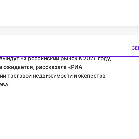
СЕ
З
выйдут на российский рынок в 2026 году,
а
е ожидается, рассказала «РИА
к
р
ии торговой недвижимости и экспертов
ы
ева.
т
ь