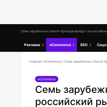
Семь зарубежных бьюти-брендов выйдут на российски
Реклама
eCommerce
SEO
Соцс
Главная
/
eCommerce
/
Семь зарубежных бьюти-бр
eCommerce
Семь зарубеж
российский ры