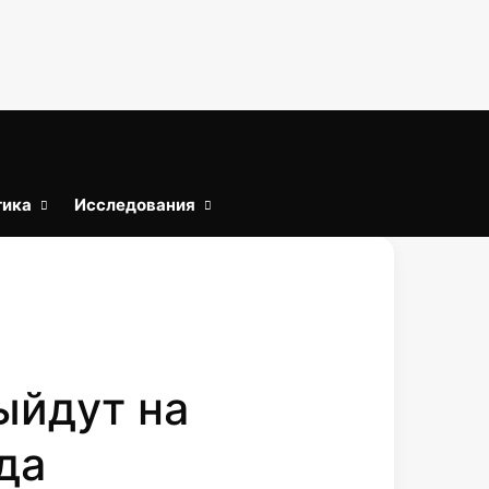
тика
Исследования
Войти
Искать
ыйдут на
да