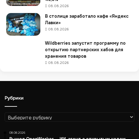
d
08.08.2026
s
В столице заработало кафе «Яндекс
*
Лавки»
в
2
08.08.2026
0
2
Wildberries запустит программу по
5
открытию партнерских хабов для
г
хранения товаров
о
08.08.2026
д
у
—
к
а
Рубрики
к
в
е
Рубрики
с
т
08.08.2026
и