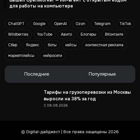
Вышел OpenWorker — ИИ-агент с открытым кодом
а
для работы на компьютере
к
к
а
ChatGPT
Google
OpenAI
Ozon
Telegram
TikTok
у
н
Wildberries
YouTube
Авито
Блогеры
ВКонтакте
т
Сбер
Яндекс
боты
кейсы
контекстная реклама
и
п
маркетплейсы
нейросети
р
и
в
Последние
Популярные
л
е
Тарифы на грузоперевозки из Москвы
к
выросли на 38% за год
а
08.08.2026
т
ь
п
о
© Digital-дайджест | Все права защищены 2026
д
п