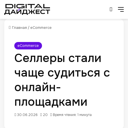
Искат
М
Главная
/
eCommerce
eCommerce
Селлеры стали
чаще судиться с
онлайн-
площадками
30.06.2026
20
Время чтения: 1 минута