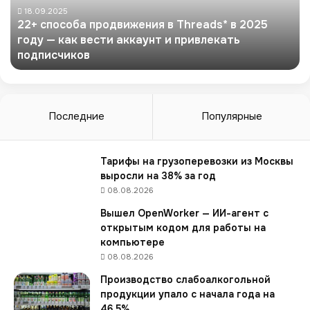
с
18.09.2025
22+ способа продвижения в Threads* в 2025
о
году — как вести аккаунт и привлекать
б
подписчиков
а
п
р
о
д
Последние
Популярные
в
и
ж
Тарифы на грузоперевозки из Москвы
е
выросли на 38% за год
н
08.08.2026
и
Вышел OpenWorker — ИИ-агент с
я
открытым кодом для работы на
в
компьютере
T
08.08.2026
h
r
Производство слабоалкогольной
e
продукции упало с начала года на
a
46,5%