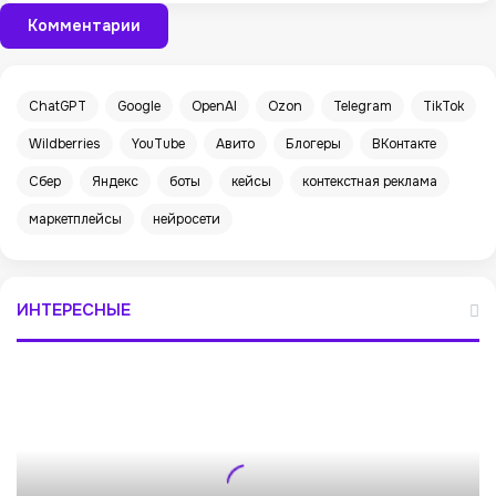
Комментарии
ChatGPT
Google
OpenAI
Ozon
Telegram
TikTok
Wildberries
YouTube
Авито
Блогеры
ВКонтакте
Сбер
Яндекс
боты
кейсы
контекстная реклама
маркетплейсы
нейросети
ИНТЕРЕСНЫЕ
2
2
+
с
п
о