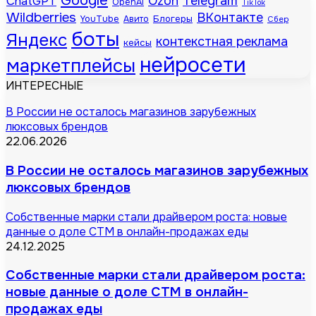
Google
Telegram
ChatGPT
Ozon
OpenAI
TikTok
Wildberries
ВКонтакте
Блогеры
YouTube
Авито
Сбер
боты
Яндекс
контекстная реклама
кейсы
нейросети
маркетплейсы
ИНТЕРЕСНЫЕ
В России не осталось магазинов зарубежных
люксовых брендов
22.06.2026
В России не осталось магазинов зарубежных
люксовых брендов
Собственные марки стали драйвером роста: новые
данные о доле СТМ в онлайн-продажах еды
24.12.2025
Собственные марки стали драйвером роста:
новые данные о доле СТМ в онлайн-
продажах еды