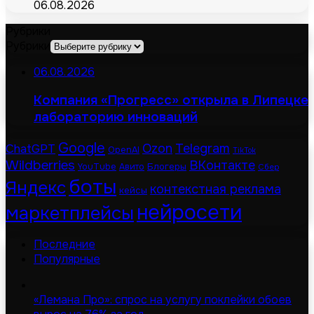
06.08.2026
Рубрики
Рубрики
06.08.2026
Компания «Прогресс» открыла в Липецке
лабораторию инноваций
Google
Telegram
ChatGPT
Ozon
OpenAI
TikTok
Wildberries
ВКонтакте
Блогеры
YouTube
Авито
Сбер
боты
Яндекс
контекстная реклама
кейсы
нейросети
маркетплейсы
Последние
Популярные
«Лемана Про»: спрос на услугу поклейки обоев