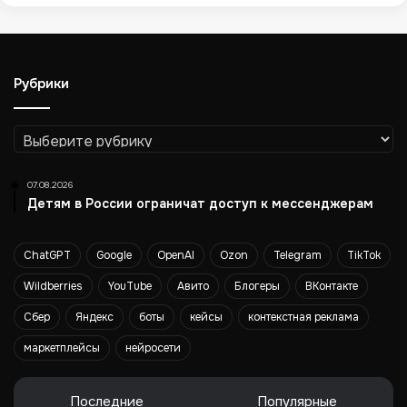
б
о
р
а
Рубрики
Б
А
Д
Рубрики
07.08.2026
Детям в России ограничат доступ к мессенджерам
ChatGPT
Google
OpenAI
Ozon
Telegram
TikTok
Wildberries
YouTube
Авито
Блогеры
ВКонтакте
Сбер
Яндекс
боты
кейсы
контекстная реклама
маркетплейсы
нейросети
Последние
Популярные