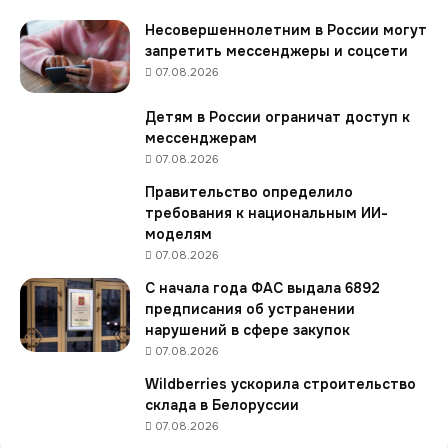
л
И
Несовершеннолетним в России могут
И
запретить мессенджеры и соцсети
-
07.08.2026
н
у
Детям в России ограничат доступ к
т
мессенджерам
р
07.08.2026
и
Правительство определило
ц
требования к национальным ИИ-
и
моделям
о
л
07.08.2026
о
С начала года ФАС выдала 6892
г
предписания об устранении
а
нарушений в сфере закупок
д
07.08.2026
л
я
Wildberries ускорила строительство
п
склада в Белоруссии
о
07.08.2026
д