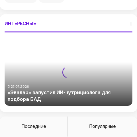
ИНТЕРЕСНЫЕ
«
Э
в
а
л
а
р
»
27.07.2026
«Эвалар» запустил ИИ-нутрициолога для
з
подбора БАД
а
п
у
с
т
Последние
Популярные
и