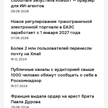
Cloudflare запустила Kitesurf — браузер
е
е
м
у
а
ц
у
с
для ИИ-агентов
н
и
б
и
м
т
д
08.08.2026
с
е
и
а
в
а
т
ж
в
ж
о
D
Новое регулирование трансграничной
с
н
а
н
м
o
электронной торговли в ЕАЭС
к
ы
ж
ы
е
c
и
заработает с 1 января 2027 года
х
н
е
д
k
х
07.08.2026
а
ы
к
ы
e
м
в
м
у
р
r
а
Более 2 млн пользователей перенесли
т
ф
л
а
s
т
почту на Xmail
о
а
и
д
в
е
16.12.2024
б
к
н
и
Р
р
р
т
а
о
Ф
и
Публичные каналы с аудиторией свыше
е
о
р
ц
а
н
1000 человек обяжут сообщать о себе в
р
н
е
л
д
Роскомнадзор
о
ы
н
о
о
м
е
18.07.2024
о
в
в
п
к
к
»
р
н
Франция выдала ордер на арест брата
—
и
и
Павла Дурова
п
з
г
29.08.2024
о