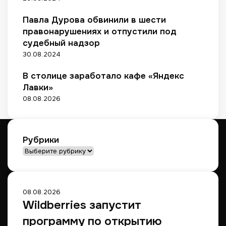
а
и
л
к
о
Павла Дурова обвинили в шести
н
у
с
правонарушениях и отпустили под
ы
п
т
й
судебный надзор
к
а
р
30.08.2024
е
ю
а
т
з
В столице заработало кафе «Яндекс
с
б
Лавки»
я
о
08.08.2026
п
р
о
п
у
Рубрики
л
Рубрики
я
р
н
ы
08.08.2026
м
Wildberries запустит
и
—
программу по открытию