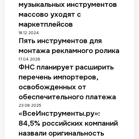
музыкальных инструментов
з
т
массово уходят с
о
маркетплейсов
р
г
П
18.12.2024
»
Пять инструментов для
я
:
т
монтажа рекламного ролика
п
ь
р
и
Ф
17.04.2026
о
н
ФНС планирует расширить
Н
д
с
С
перечень импортеров,
а
т
п
в
р
л
освобожденных от
ц
у
а
обеспечительного платежа
ы
м
н
м
е
и
«
23.08.2025
у
н
р
«ВсеИнструменты.ру»:
В
з
т
у
с
84,5% российских компаний
ы
о
е
е
к
в
т
И
назвали оригинальность
а
д
р
н