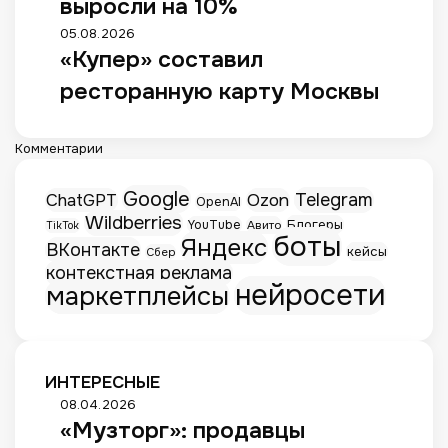
выросли на 10%
05.08.2026
«Купер» составил
ресторанную карту Москвы
Комментарии
Google
Telegram
ChatGPT
Ozon
OpenAI
Wildberries
Блогеры
YouTube
Авито
TikTok
боты
Яндекс
ВКонтакте
кейсы
Сбер
контекстная реклама
нейросети
маркетплейсы
ИНТЕРЕСНЫЕ
«
08.04.2026
«Музторг»: продавцы
М
у