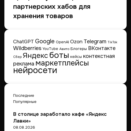
и
партнерских хабов для
х
п
хранения товаров
о
к
у
п
Google
Telegram
ChatGPT
Ozon
OpenAI
TikTok
а
Wildberries
ВКонтакте
Блогеры
YouTube
Авито
ю
боты
Яндекс
контекстная
т
кейсы
Сбер
маркетплейсы
реклама
4
нейросети
0
%
р
о
с
Последние
с
Популярные
и
я
В столице заработало кафе «Яндекс
н
Лавки»
08.08.2026