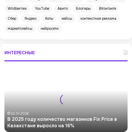
Wildberries
YouTube
Авито
Блогеры
ВКонтакте
Сбер
Яндекс
боты
кейсы
контекстная реклама
маркетплейсы
нейросети
ИНТЕРЕСНЫЕ
В
2
0
2
5
г
о
д
22.01.2026
В 2025 году количество магазинов Fix Price в
у
Казахстане выросло на 16%
к