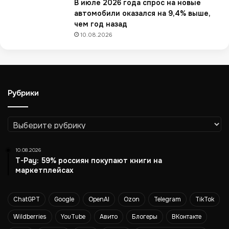
В июле 2026 года спрос на новые
r
автомобили оказался на 9,4% выше,
i
чем год назад
c
10.08.2026
e
в
К
а
з
Рубрики
а
х
с
Рубрики
т
а
н
10.08.2026
е
T-Pay: 59% россиян покупают книги на
в
маркетплейсах
ы
р
ChatGPT
Google
OpenAI
Ozon
Telegram
TikTok
о
с
Wildberries
YouTube
Авито
Блогеры
ВКонтакте
л