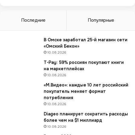
о
л
и
ч
Последние
Популярные
е
с
т
В Омске заработал 25-й магазин сети
в
«Омский Бекон»
о
10.08.2026
м
T-Pay: 59% россиян покупают книги
а
на маркетплейсах
г
10.08.2026
а
з
«М.Видео»: каждые 10 лет российский
и
покупатель меняет формат
н
потребления
о
10.08.2026
в
Diageo планирует сократить расходы
F
более чем на $1 миллиард
i
x
10.08.2026
P