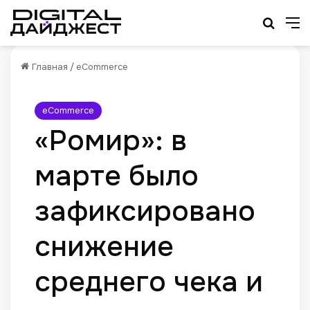
Искат
М
Главная
/
eCommerce
eCommerce
«Ромир»: в
марте было
зафиксировано
снижение
среднего чека и