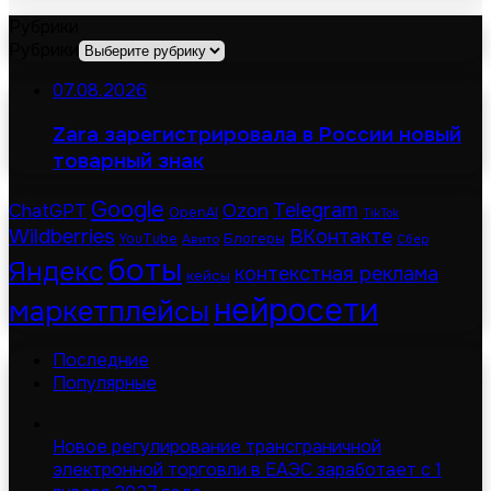
Рубрики
Рубрики
07.08.2026
Zara зарегистрировала в России новый
товарный знак
Google
Telegram
ChatGPT
Ozon
OpenAI
TikTok
Wildberries
ВКонтакте
Блогеры
YouTube
Авито
Сбер
боты
Яндекс
контекстная реклама
кейсы
нейросети
маркетплейсы
Последние
Популярные
Новое регулирование трансграничной
электронной торговли в ЕАЭС заработает с 1