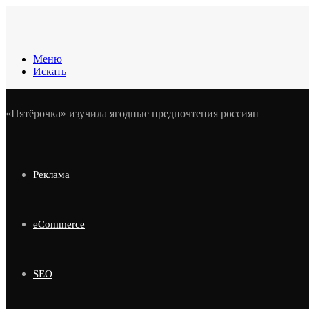
Меню
Искать
«Пятёрочка» изучила ягодные предпочтения россиян
Реклама
eCommerce
SEO