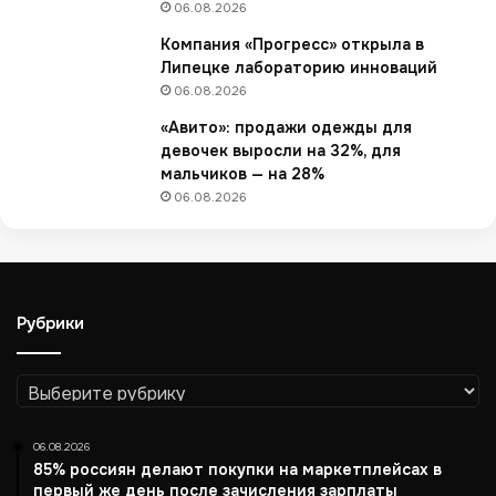
06.08.2026
x
Компания «Прогресс» открыла в
з
Липецке лабораторию инноваций
а
п
06.08.2026
у
«Авито»: продажи одежды для
с
девочек выросли на 32%, для
т
мальчиков — на 28%
и
06.08.2026
л
а
п
р
о
Рубрики
и
з
в
Рубрики
о
д
с
06.08.2026
т
85% россиян делают покупки на маркетплейсах в
в
первый же день после зачисления зарплаты