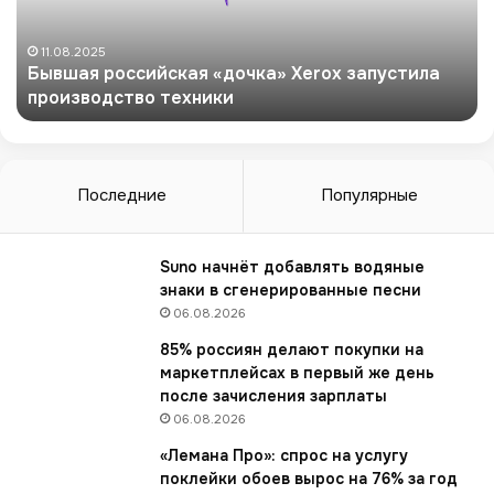
я
р
о
11.08.2025
Бывшая российская «дочка» Xerox запустила
с
производство техники
с
и
й
с
к
Последние
Популярные
а
я
«
Suno начнёт добавлять водяные
д
знаки в сгенерированные песни
о
06.08.2026
ч
85% россиян делают покупки на
к
маркетплейсах в первый же день
а
после зачисления зарплаты
»
06.08.2026
X
e
«Лемана Про»: спрос на услугу
r
поклейки обоев вырос на 76% за год
o