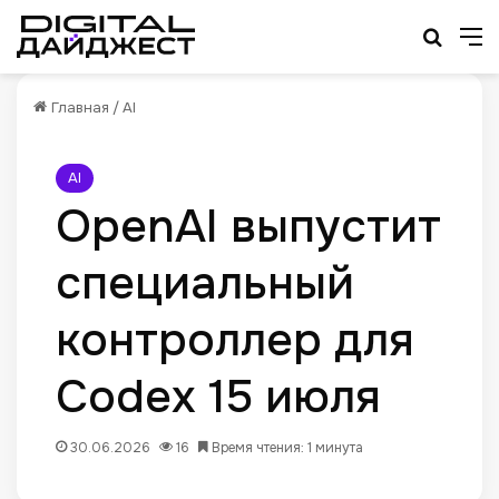
Искат
М
Главная
/
AI
AI
OpenAI выпустит
специальный
контроллер для
Codex 15 июля
30.06.2026
16
Время чтения: 1 минута