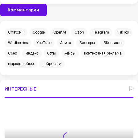
Комментарии
ChatGPT
Google
OpenAI
Ozon
Telegram
TikTok
Wildberries
YouTube
Авито
Блогеры
ВКонтакте
Сбер
Яндекс
боты
кейсы
контекстная реклама
маркетплейсы
нейросети
ИНТЕРЕСНЫЕ
Б
ы
в
ш
а