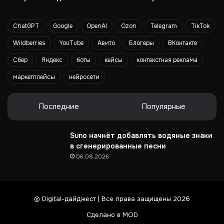
о
т
ChatGPT
Google
OpenAI
Ozon
Telegram
TikTok
е
х
Wildberries
YouTube
Авито
Блогеры
ВКонтакте
н
и
Сбер
Яндекс
боты
кейсы
контекстная реклама
к
маркетплейсы
нейросети
и
Последние
Популярные
Suno начнёт добавлять водяные знаки
в сгенерированные песни
06.08.2026
© Digital-дайджест | Все права защищены 2026
Сделано в MOD