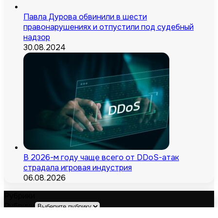
Павла Дурова обвинили в шести
правонарушениях и отпустили под судебный
надзор
30.08.2024
В 2026-м году чаще всего от DDoS-атак
страдала игровая индустрия
06.08.2026
Рубрики
Рубрики