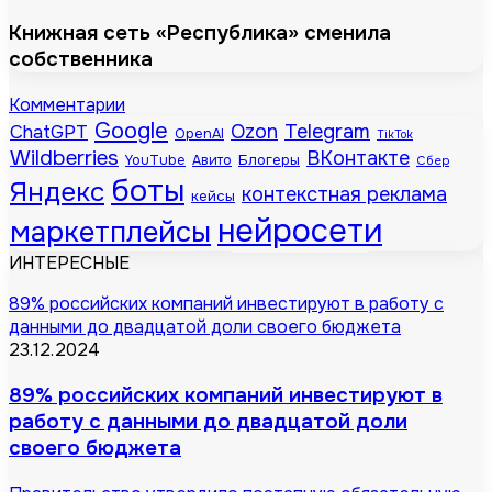
Книжная сеть «Республика» сменила
собственника
Комментарии
Google
Telegram
ChatGPT
Ozon
OpenAI
TikTok
Wildberries
ВКонтакте
Блогеры
YouTube
Авито
Сбер
боты
Яндекс
контекстная реклама
кейсы
нейросети
маркетплейсы
ИНТЕРЕСНЫЕ
89% российских компаний инвестируют в работу с
данными до двадцатой доли своего бюджета
23.12.2024
89% российских компаний инвестируют в
работу с данными до двадцатой доли
своего бюджета