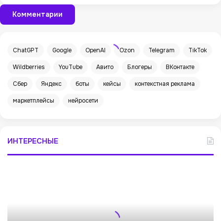
Комментарии
ChatGPT
Google
OpenAI
Ozon
Telegram
TikTok
Wildberries
YouTube
Авито
Блогеры
ВКонтакте
Сбер
Яндекс
боты
кейсы
контекстная реклама
маркетплейсы
нейросети
ИНТЕРЕСНЫЕ
П
р
о
д
а