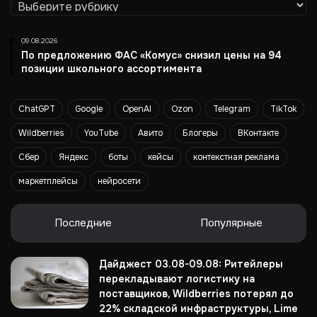
Рубрики
г
о
д
09.08.2026
По предложению ФАС «Комус» снизил цены на 94
позиции школьного ассортимента
ChatGPT
Google
OpenAI
Ozon
Telegram
TikTok
Wildberries
YouTube
Авито
Блогеры
ВКонтакте
Сбер
Яндекс
боты
кейсы
контекстная реклама
маркетплейсы
нейросети
Последние
Популярные
Дайджест 03.08-09.08: Ритейлеры
перекладывают логистику на
поставщиков, Wildberries потерял до
22% складской инфраструктуры, Lime