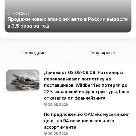
ж
и
н
10.04.2026
Продажи новых японских авто в России выросли
о
в 3,5 раза за год
в
ы
х
я
п
Последние
Популярные
о
н
с
Дайджест 03.08-09.08: Ритейлеры
к
перекладывают логистику на
и
поставщиков, Wildberries потерял до
х
22% складской инфраструктуры, Lime
а
отказался от франчайзинга
в
09.08.2026
т
По предложению ФАС «Комус» снизил
о
цены на 94 позиции школьного
в
ассортимента
Р
09.08.2026
о