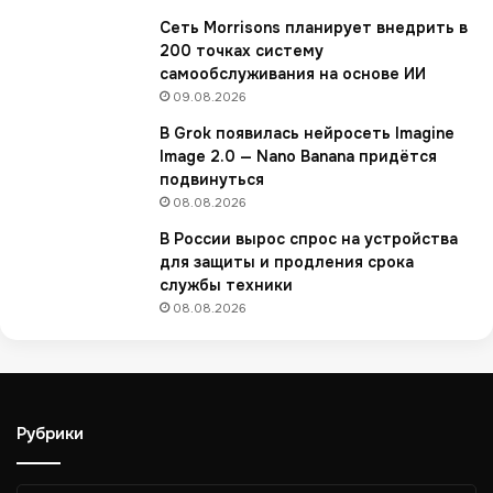
с
Сеть Morrisons планирует внедрить в
с
200 точках систему
и
самообслуживания на основе ИИ
и
09.08.2026
в
В Grok появилась нейросеть Imagine
ы
Image 2.0 — Nano Banana придётся
р
подвинуться
о
с
08.08.2026
л
В России вырос спрос на устройства
и
для защиты и продления срока
в
службы техники
3
08.08.2026
,
5
р
а
з
Рубрики
а
з
а