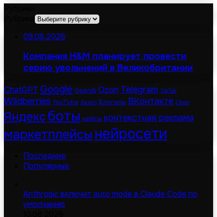
Рубрики
Рубрики
09.08.2026
Компания H&M планирует провести
серию увольнений в Великобритании
Google
Telegram
ChatGPT
Ozon
OpenAI
TikTok
Wildberries
ВКонтакте
Блогеры
YouTube
Авито
Сбер
боты
Яндекс
контекстная реклама
кейсы
нейросети
маркетплейсы
Последние
Популярные
Anthropic включит auto mode в Claude Code по
умолчанию
10.08.2026