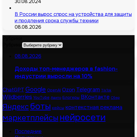
30.08.2024
В России вырос спрос на устройства для защиты
и продления срока службы техники
08.08.2026
Рубрики
Рубрики
08.08.2026
Доходы топ-менеджеров в fashion-
индустрии выросли на 10%
Google
Telegram
ChatGPT
Ozon
OpenAI
TikTok
Wildberries
ВКонтакте
Блогеры
YouTube
Авито
Сбер
боты
Яндекс
контекстная реклама
кейсы
нейросети
маркетплейсы
Последние