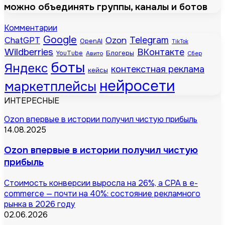
можно объединять группы, каналы и ботов
Комментарии
Google
Telegram
ChatGPT
Ozon
OpenAI
TikTok
Wildberries
ВКонтакте
Блогеры
YouTube
Авито
Сбер
боты
Яндекс
контекстная реклама
кейсы
нейросети
маркетплейсы
ИНТЕРЕСНЫЕ
Ozon впервые в истории получил чистую прибыль
14.08.2025
Ozon впервые в истории получил чистую
прибыль
Стоимость конверсии выросла на 26%, а CPA в e-
commerce — почти на 40%: состояние рекламного
рынка в 2026 году
02.06.2026