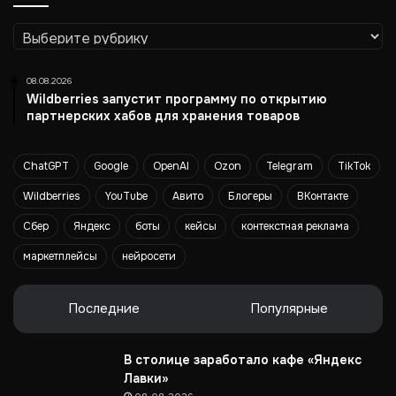
е
п
Рубрики
ц
и
и
08.08.2026
A
Wildberries запустит программу по открытию
t
партнерских хабов для хранения товаров
t
i
ChatGPT
Google
OpenAI
Ozon
Telegram
TikTok
c
o
Wildberries
YouTube
Авито
Блогеры
ВКонтакте
в
Н
Сбер
Яндекс
боты
кейсы
контекстная реклама
о
маркетплейсы
нейросети
в
о
с
Последние
Популярные
и
б
и
В столице заработало кафе «Яндекс
р
Лавки»
с