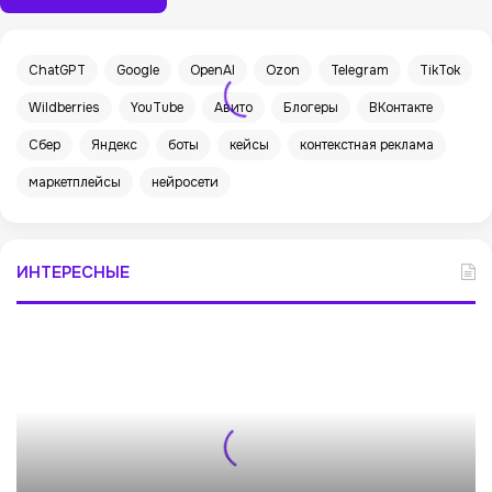
ChatGPT
Google
OpenAI
Ozon
Telegram
TikTok
Wildberries
YouTube
Авито
Блогеры
ВКонтакте
Сбер
Яндекс
боты
кейсы
контекстная реклама
маркетплейсы
нейросети
ИНТЕРЕСНЫЕ
«
А
в
и
т
о
А