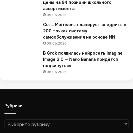
цены на 94 позиции школьного
е
ассортимента
с
09.08.2026
к
Сеть Morrisons планирует внедрить в
а
200 точках систему
в
самообслуживания на основе ИИ
т
о
09.08.2026
м
В Grok появилась нейросеть Imagine
о
Image 2.0 — Nano Banana придётся
б
подвинуться
и
08.08.2026
л
я
м
и
з
Рубрики
д
о
р
Рубрики
о
г