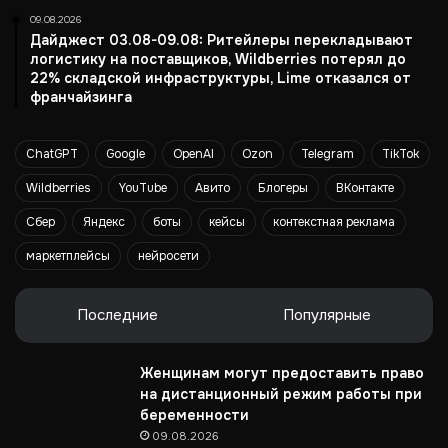
и
09.08.2026
х
Дайджест 03.08-09.08: Ритейлеры перекладывают
с
логистику на поставщиков, Wildberries потерял до
е
22% складской инфраструктуры, Lime отказался от
франчайзинга
г
м
е
ChatGPT
Google
OpenAI
Ozon
Telegram
TikTok
н
т
Wildberries
YouTube
Авито
Блогеры
ВКонтакте
о
Сбер
Яндекс
боты
кейсы
контекстная реклама
в
маркетплейсы
нейросети
Последние
Популярные
Женщинам могут предоставить право
на дистанционный режим работы при
беременности
09.08.2026