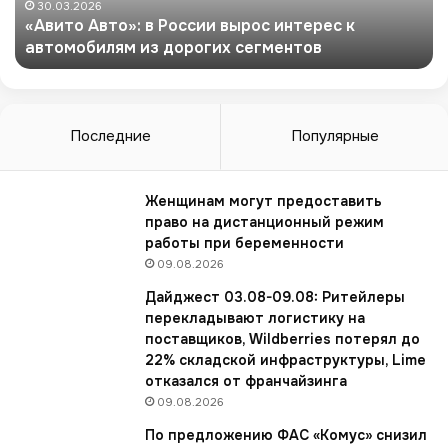
в
30.03.2026
«Авито Авто»: в России вырос интерес к
т
автомобилям из дорогих сегментов
о
»
:
в
Р
Последние
Популярные
о
с
с
Женщинам могут предоставить
и
право на дистанционный режим
и
работы при беременности
в
09.08.2026
ы
Дайджест 03.08-09.08: Ритейлеры
р
перекладывают логистику на
о
поставщиков, Wildberries потерял до
с
22% складской инфраструктуры, Lime
и
отказался от франчайзинга
н
09.08.2026
т
е
По предложению ФАС «Комус» снизил
р