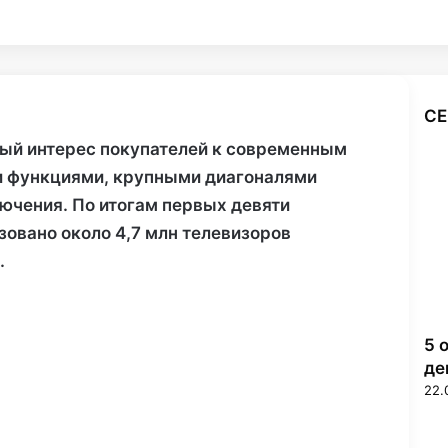
СЕ
З
ый интерес покупателей к современным
а
 функциями, крупными диагоналями
к
р
чения. По итогам первых девяти
ы
зовано около 4,7 млн телевизоров
т
.
ь
5 
де
22.