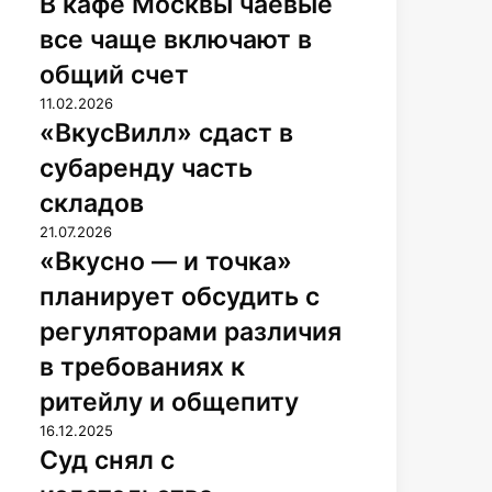
В кафе Москвы чаевые
а
все чаще включают в
ф
е
общий счет
М
«
11.02.2026
о
В
«ВкусВилл» сдаст в
с
к
к
субаренду часть
у
в
с
складов
ы
В
ч
«
21.07.2026
и
а
В
«Вкусно — и точка»
л
е
к
л
планирует обсудить с
в
у
»
ы
с
регуляторами различия
с
е
н
д
в требованиях к
в
о
а
с
—
ритейлу и общепиту
с
е
и
т
С
16.12.2025
ч
т
в
у
Суд снял с
а
о
с
д
щ
ч