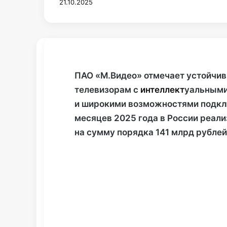
21.10.2025
П
АО «М.
В
идео»
отмечает устойчив
телевизорам с
интеллект
уальными
и широкими возможностями подклю
месяцев 2025 года в России реали
на сумму порядка 141 млрд рублей