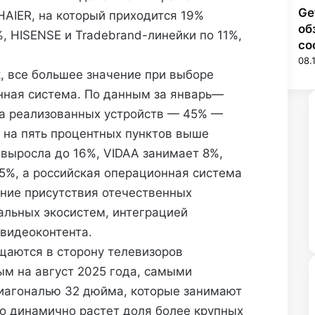
Ge
AIER, на который приходится 19%
об
, HISENSE и Tradebrand-линейки по 11%,
со
08.
, все большее значение при выборе
нная система. По данным за январь—
на реализованных устройств — 45% —
о на пять процентных пунктов выше
выросла до 16%, VIDAA занимает 8%,
5%, а российская операционная система
ние присутствия отечественных
альных экосистем, интеграцией
 видеоконтента.
щаются в сторону телевизоров
ым на август 2025 года, самыми
иагональю 32 дюйма, которые занимают
о динамично растет доля более крупных