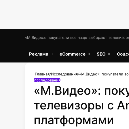
«М.Видео»: покупатели все чаще выбирают телевизор
Реклама
eCommerce
SEO
Соцс
Главная
/
Исследования
/
«М.Видео»: покупатели в
Исследования
«М.Видео»: пок
телевизоры с A
платформами