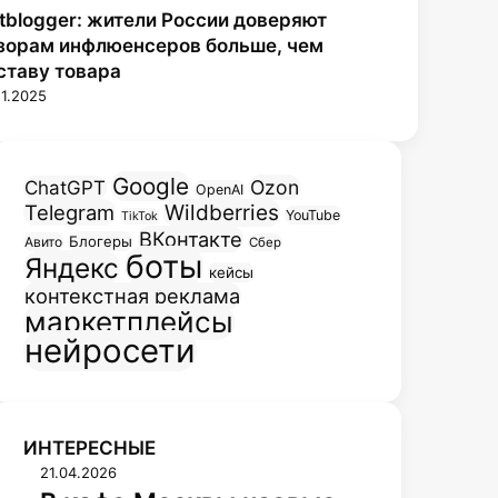
tblogger: жители России доверяют
зорам инфлюенсеров больше, чем
ставу товара
11.2025
Google
Ozon
ChatGPT
OpenAI
Telegram
Wildberries
YouTube
TikTok
ВКонтакте
Блогеры
Авито
Сбер
боты
Яндекс
кейсы
контекстная реклама
маркетплейсы
нейросети
ИНТЕРЕСНЫЕ
В
21.04.2026
к