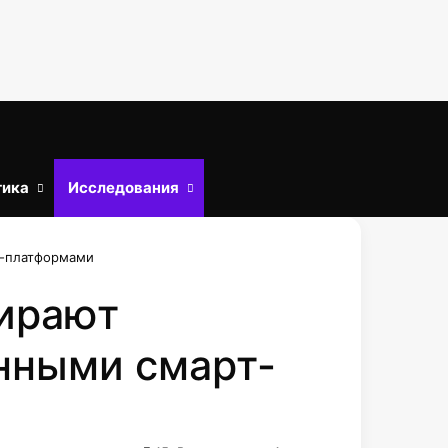
тика
Исследования
Войти
Искать
т-платформами
бирают
енными смарт-