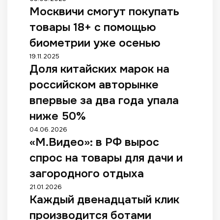
а
а
Москвичи смогут покупать
о
з
к
с
м
товары 18+ с помощью
у
к
е
ч
в
биометрии уже осенью
щ
и
и
е
Д
19.11.2025
т
ч
н
Доля китайских марок на
о
ы
и
и
л
в
с
российском авторынке
й
я
а
м
к
к
впервые за два года упала
т
о
и
и
ь
г
ниже 50%
т
т
Н
у
а
а
«
04.06.2026
Д
т
й
й
«М.Видео»: в РФ вырос
М
С
п
с
с
.
,
о
спрос на товары для дачи и
к
к
В
е
к
и
и
и
загородного отдыха
с
у
х
х
д
л
п
К
21.01.2026
б
м
е
и
а
Каждый двенадцатый клик
а
р
а
о
о
т
ж
е
р
»
производится ботами
п
ь
д
н