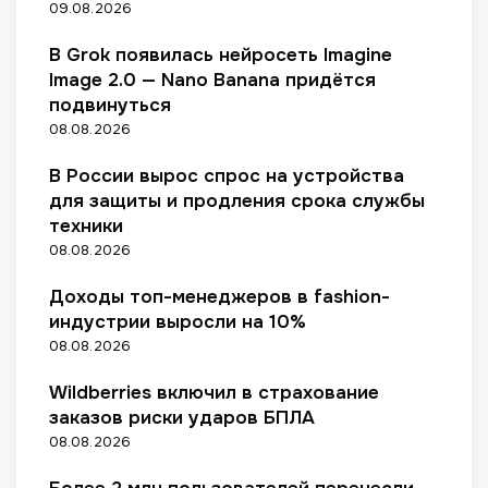
м
е
е
09.08.2026
т
а
д
ж
а
в
л
т
о
н
ы
-
в
д
о
В Grok появилась нейросеть Imagine
а
в
и
х
п
ц
в
в
ю
Image 2.0 — Nano Banana придётся
а
ж
а
р
а
а
е
т
н
е
подвинуться
о
?
р
к
м
а
5
08.08.2026
д
а
з
о
н
0
у
з
а
н
и
%
В России вырос спрос на устройства
к
а
4
и
м
для защиты и продления срока службы
ц
м
т
а
и
техники
е
о
т
ю
08.08.2026
с
р
ь
с
я
ы
с
о
Доходы топ-менеджеров в fashion-
ц
с
о
с
индустрии выросли на 10%
а
п
т
к
08.08.2026
о
р
и
в
у
д
Wildberries включил в страхование
ы
д
к
заказов риски ударов БПЛА
ш
н
о
08.08.2026
е
и
й
н
к
н