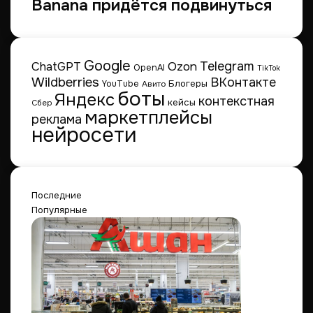
Banana придётся подвинуться
Google
Telegram
ChatGPT
Ozon
OpenAI
TikTok
Wildberries
ВКонтакте
Блогеры
YouTube
Авито
боты
Яндекс
контекстная
кейсы
Сбер
маркетплейсы
реклама
нейросети
Последние
Популярные