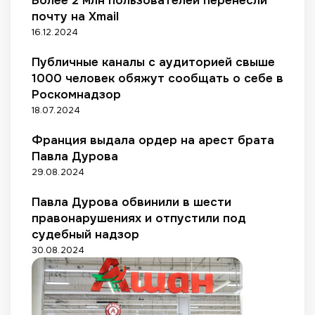
Более 2 млн пользователей перенесли
о
ы
почту на Xmail
в
м
с
16.12.2024
р
и
а
н
Публичные каналы с аудиторией свыше
з
в
1000 человек обяжут сообщать о себе в
р
а
Роскомнадзор
е
л
18.07.2024
ш
и
е
д
Франция выдала ордер на арест брата
н
н
Павла Дурова
и
о
29.08.2024
е
с
м
т
Павла Дурова обвинили в шести
ь
правонарушениях и отпустили под
ю
судебный надзор
30.08.2024