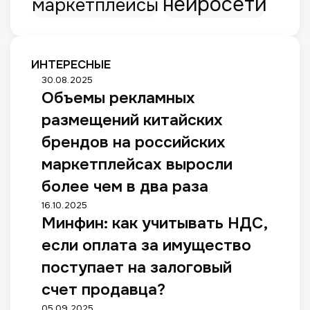
нейросети
маркетплейсы
ИНТЕРЕСНЫЕ
О
30.08.2025
Объемы рекламных
б
ъ
размещений китайских
е
м
брендов на российских
ы
маркетплейсах выросли
р
е
более чем в два раза
к
М
16.10.2025
л
Минфин: как учитывать НДС,
и
а
н
м
если оплата за имущество
ф
н
и
поступает на залоговый
ы
н
х
счет продавца?
:
р
к
М
05.09.2025