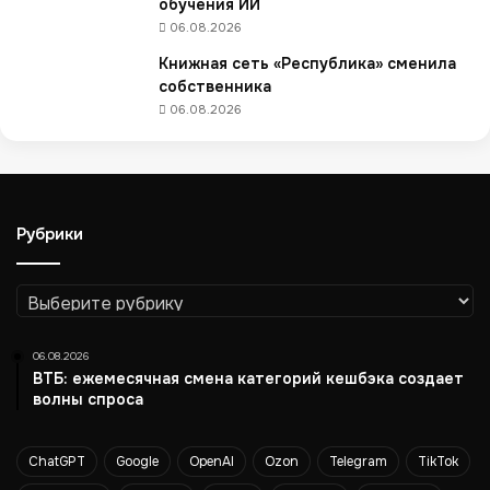
обучения ИИ
д
06.08.2026
»
о
Книжная сеть «Республика» сменила
т
собственника
к
06.08.2026
р
ы
л
а
с
Рубрики
в
о
й
Рубрики
с
а
06.08.2026
м
ВТБ: ежемесячная смена категорий кешбэка создает
ы
волны спроса
й
в
о
ChatGPT
Google
OpenAI
Ozon
Telegram
TikTok
с