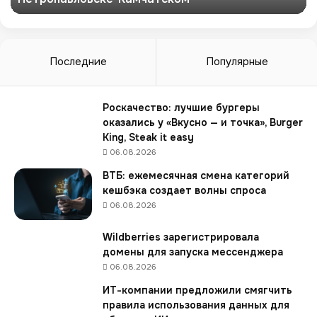
х
м
а
г
Последние
Популярные
а
з
и
Роскачество: лучшие бургеры
н
оказались у «Вкусно — и точка», Burger
о
King, Steak it easy
в
06.08.2026
«
ВТБ: ежемесячная смена категорий
Ч
кешбэка создает волны спроса
и
06.08.2026
т
а
Wildberries зарегистрировала
й
домены для запуска мессенджера
-
г
06.08.2026
о
ИТ-компании предложили смягчить
р
правила использования данных для
о