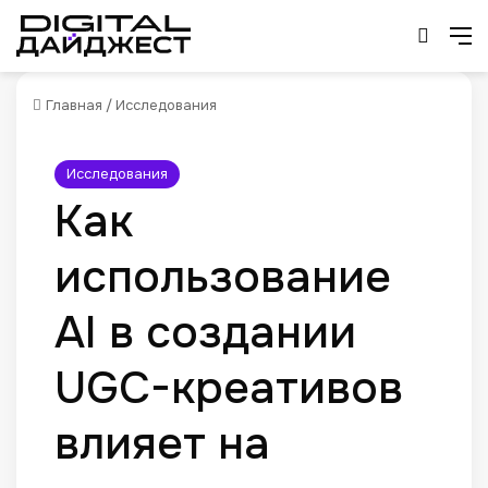
Искат
М
Главная
/
Исследования
Исследования
Как
использование
AI в создании
UGC-креативов
влияет на