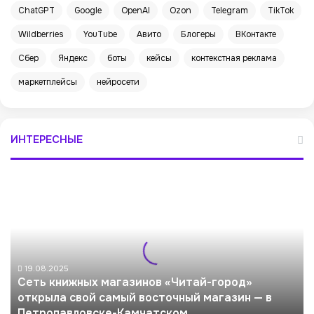
ChatGPT
Google
OpenAI
Ozon
Telegram
TikTok
Wildberries
YouTube
Авито
Блогеры
ВКонтакте
Сбер
Яндекс
боты
кейсы
контекстная реклама
маркетплейсы
нейросети
ИНТЕРЕСНЫЕ
С
е
т
ь
к
н
и
19.08.2025
Сеть книжных магазинов «Читай-город»
ж
открыла свой самый восточный магазин — в
н
Петропавловске-Камчатском
ы