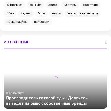
Wildberries
YouTube
Авито
Блогеры
ВКонтакте
Сбер
Яндекс
боты
кейсы
контекстная реклама
маркетплейсы
нейросети
ИНТЕРЕСНЫЕ
П
р
о
и
з
в
о
д
28.04.2026
Производитель готовой еды «Делекто»
и
выведет на рынок собственные бренды
т
е