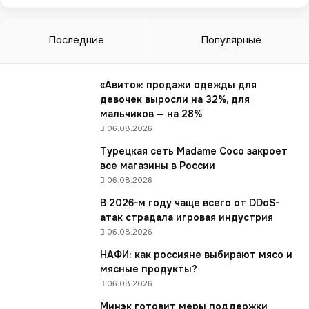
л
ь
г
Последние
Популярные
о
т
о
«Авито»: продажи одежды для
в
девочек выросли на 32%, для
о
мальчиков — на 28%
й
06.08.2026
е
Турецкая сеть Madame Coco закроет
д
все магазины в России
ы
06.08.2026
«
Д
В 2026-м году чаще всего от DDoS-
е
атак страдала игровая индустрия
л
06.08.2026
е
НАФИ: как россияне выбирают мясо и
к
мясные продукты?
т
о
06.08.2026
»
Минэк готовит меры поддержки