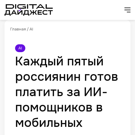
Искат
М
Главная
/
AI
AI
Каждый пятый
россиянин готов
платить за ИИ-
помощников в
мобильных