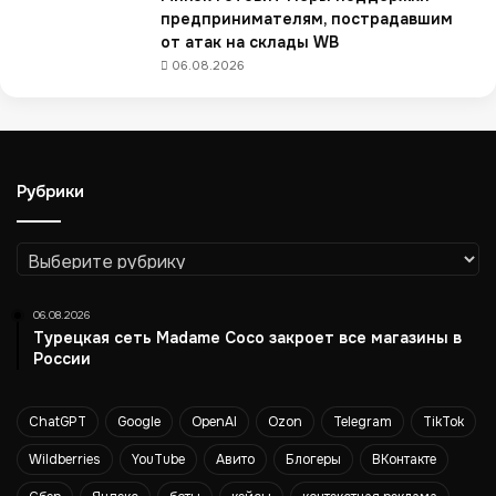
в
предпринимателям, пострадавшим
ы
от атак на склады WB
в
06.08.2026
е
д
е
т
н
Рубрики
а
р
ы
Рубрики
н
о
к
06.08.2026
с
Турецкая сеть Madame Coco закроет все магазины в
о
России
б
с
ChatGPT
Google
OpenAI
Ozon
Telegram
TikTok
т
в
Wildberries
YouTube
Авито
Блогеры
ВКонтакте
е
н