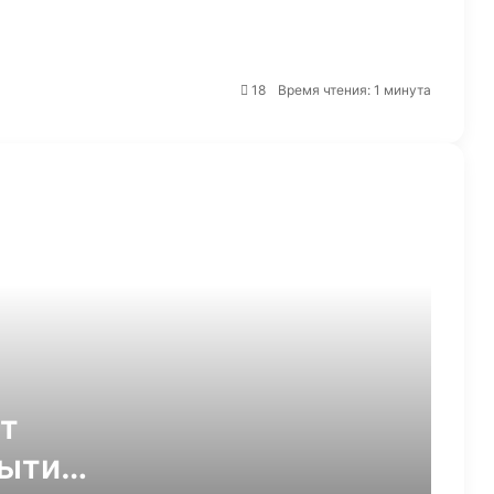
для хранения товаров
«Ашан»: на каждые пять
18
Время чтения: 1 минута
купленных арбузов приходится
лишь одна дыня
Новое регулирование
трансграничной электронной
торговли в ЕАЭС заработает с 1
января 2027 года
Zara зарегистрировала в России
новый товарный знак
Владельцы «Светофора»
открыли в Петербурге сеть
«Золотой ключик»
ит
рытию
Ozon Банк и «Ашан» объявили о
масштабной коллаборации