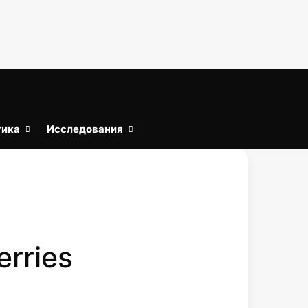
тика
Исследования
Войти
Искать
rries