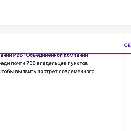
СЕ
З
пании РВБ (Объединенной компании
а
реди почти 700 владельцев пунктов
к
р
, чтобы выявить портрет современного
ы
т
ь