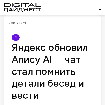
Искат
М
Главная
/
AI
AI
Яндекс обновил
Алису AI — чат
стал помнить
детали бесед и
вести