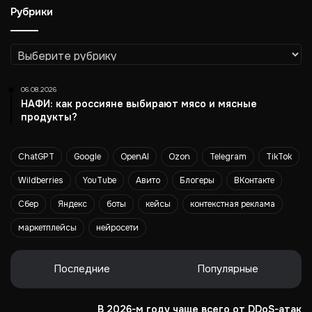
Рубрики
о
д
с
Рубрики
т
в
о
06.08.2026
э
НАФИ: как россияне выбирают мясо и мясные
м
продукты?
у
л
ChatGPT
Google
OpenAI
Ozon
Telegram
TikTok
ь
г
Wildberries
YouTube
Авито
Блогеры
ВКонтакте
а
т
Сбер
Яндекс
боты
кейсы
контекстная реклама
о
маркетплейсы
нейросети
р
о
в
Последние
Популярные
В 2026-м году чаще всего от DDoS-атак