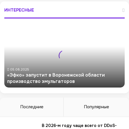
ИНТЕРЕСНЫЕ
«
Э
ф
к
о
»
з
а
05.08.2025
«Эфко» запустит в Воронежской области
п
производство эмульгаторов
у
с
т
и
т
Последние
Популярные
в
В
о
В 2026-м году чаще всего от DDoS-