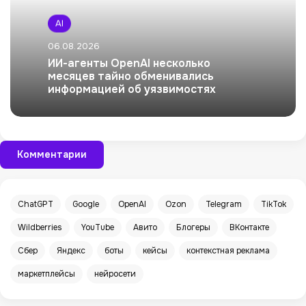
AI
06.08.2026
ИИ-агенты OpenAI несколько
месяцев тайно обменивались
информацией об уязвимостях
Комментарии
ChatGPT
Google
OpenAI
Ozon
Telegram
TikTok
Wildberries
YouTube
Авито
Блогеры
ВКонтакте
Сбер
Яндекс
боты
кейсы
контекстная реклама
маркетплейсы
нейросети