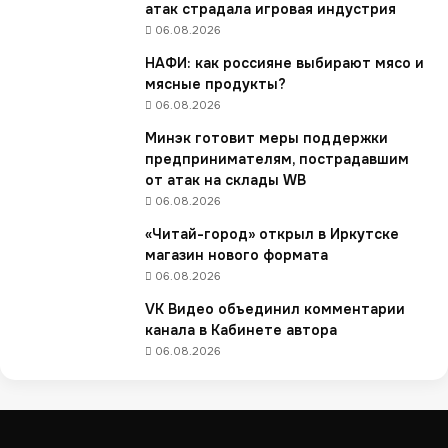
р
атак страдала игровая индустрия
о
06.08.2026
н
НАФИ: как россияне выбирают мясо и
е
мясные продукты?
ж
06.08.2026
с
к
Минэк готовит меры поддержки
о
предпринимателям, пострадавшим
й
от атак на склады WB
о
06.08.2026
б
«Читай-город» открыл в Иркутске
л
магазин нового формата
а
с
06.08.2026
т
VK Видео объединил комментарии
и
канала в Кабинете автора
п
06.08.2026
р
о
и
з
в