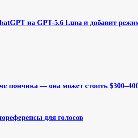
hatGPT на GPT-5.6 Luna и добавит режи
е пончика — она может стоить $300–40
иореференсы для голосов