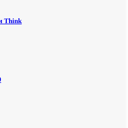
м Think
0