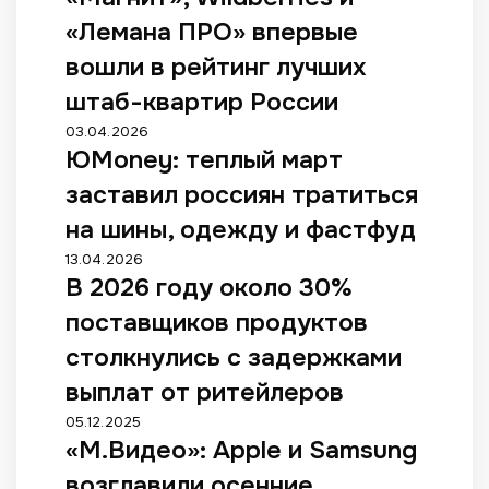
а
«Лемана ПРО» впервые
г
н
вошли в рейтинг лучших
и
штаб-квартир России
т
»
Ю
03.04.2026
,
ЮMoney: теплый март
M
W
o
заставил россиян тратиться
i
n
l
e
на шины, одежду и фастфуд
d
y
В
13.04.2026
b
:
В 2026 году около 30%
2
e
т
0
r
е
поставщиков продуктов
2
r
п
6
столкнулись с задержками
i
л
г
e
ы
выплат от ритейлеров
о
s
й
д
«
05.12.2025
и
м
у
«М.Видео»: Apple и Samsung
М
«
а
о
.
Л
р
возглавили осенние
к