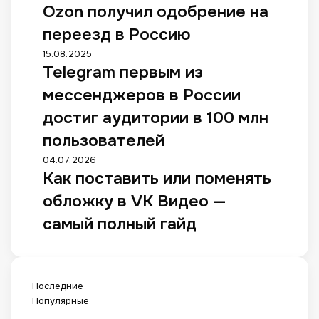
т
Ц
Ozon получил одобрение на
z
у
з
с
р
»
ь
«
o
к
г
т
е
:
переезд в Россию
с
М
n
т
л
а
й
п
я
е
п
T
15.08.2025
о
а
в
т
о
н
г
о
Telegram первым из
e
в
в
к
и
т
а
а
л
l
с
и
у
н
р
ш
мессенджеров в России
п
у
e
т
л
е
г
е
и
о
ч
g
достиг аудитории в 100 млн
о
и
д
л
б
н
л
и
r
л
о
ы
у
и
ы
пользователей
и
л
a
к
с
в
ч
т
,
с
о
m
н
К
04.07.2026
е
К
ш
е
о
»
д
п
у
Как поставить или поменять
а
н
а
и
л
д
п
о
е
л
к
н
з
х
и
е
обложку в VK Видео —
о
б
р
и
п
и
а
ш
о
ж
я
р
в
с
о
самый полный гайд
е
н
т
х
д
в
е
ы
ь
с
п
и
а
о
у
и
н
м
с
т
р
в
б
т
и
т
и
и
з
а
о
ы
-
н
ф
с
е
з
а
в
д
р
к
е
а
Последние
я
н
м
д
и
а
о
в
е
с
Популярные
ф
а
е
е
т
ж
с
а
п
т