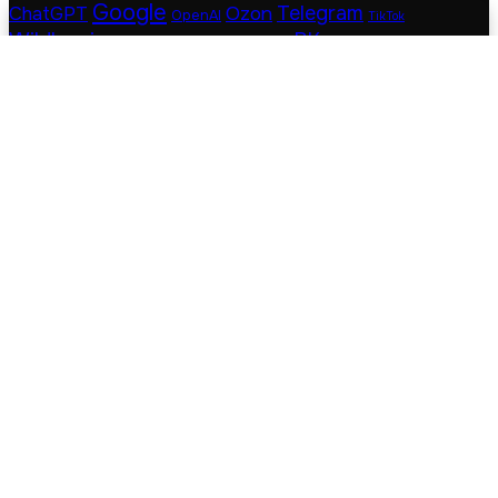
Google
Telegram
ChatGPT
Ozon
OpenAI
TikTok
Wildberries
ВКонтакте
Блогеры
YouTube
Авито
Сбер
боты
Яндекс
контекстная реклама
кейсы
нейросети
маркетплейсы
Последние
Популярные
В столице заработало кафе «Яндекс Лавки»
08.08.2026