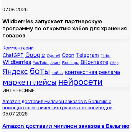
07.08.2026
Wildberries запускает партнерскую
программу по открытию хабов для хранения
товаров
Комментарии
Google
Telegram
ChatGPT
Ozon
OpenAI
TikTok
Wildberries
ВКонтакте
Блогеры
YouTube
Авито
Сбер
боты
Яндекс
контекстная реклама
кейсы
нейросети
маркетплейсы
ИНТЕРЕСНЫЕ
Amazon доставил миллион заказов в Бельгию с
помощью электрических грузовых велосипедов
05.07.2026
Amazon доставил миллион заказов в Бельгию