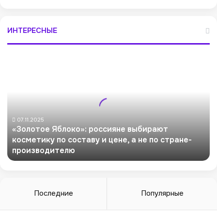
ИНТЕРЕСНЫЕ
«
З
о
л
о
т
о
07.11.2025
«Золотое Яблоко»: россияне выбирают
е
косметику по составу и цене, а не по стране-
Я
производителю
б
л
о
к
о
Последние
Популярные
»
: