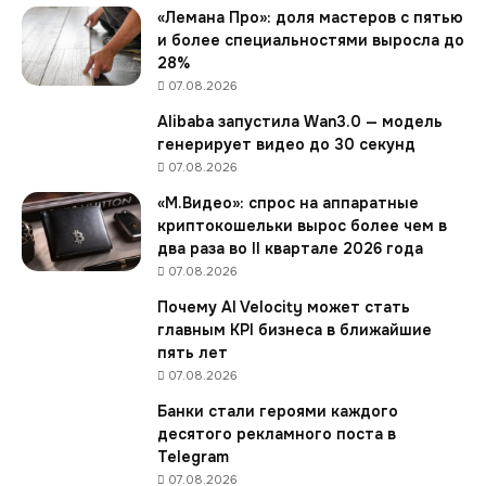
р
«Лемана Про»: доля мастеров с пятью
о
и более специальностями выросла до
с
28%
с
07.08.2026
и
Alibaba запустила Wan3.0 — модель
я
генерирует видео до 30 секунд
н
07.08.2026
е
в
«М.Видео»: спрос на аппаратные
ы
криптокошельки вырос более чем в
б
два раза во II квартале 2026 года
и
07.08.2026
р
Почему AI Velocity может стать
а
главным KPI бизнеса в ближайшие
ю
пять лет
т
к
07.08.2026
о
Банки стали героями каждого
с
десятого рекламного поста в
м
Telegram
е
07.08.2026