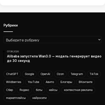
т
и
к
у
п
Рубрики
о
с
о
Рубрики
с
т
а
07.08.2026
в
Alibaba запустила Wan3.0 — модель генерирует видео
у
до 30 секунд
и
ц
ChatGPT
Google
OpenAI
Ozon
Telegram
TikTok
е
н
Wildberries
YouTube
Авито
Блогеры
ВКонтакте
е
,
Сбер
Яндекс
боты
кейсы
контекстная реклама
а
маркетплейсы
нейросети
н
е