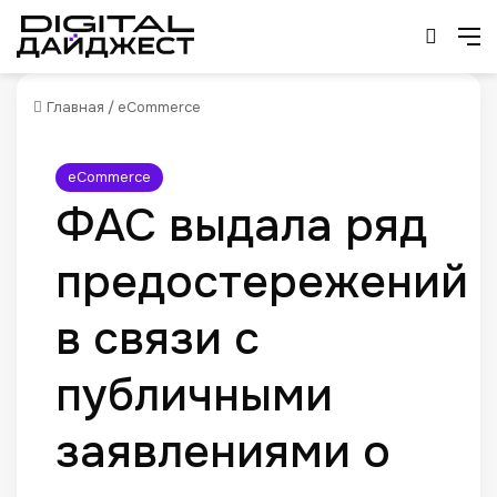
Искат
М
Главная
/
eCommerce
eCommerce
ФАС выдала ряд
предостережений
в связи с
публичными
заявлениями о