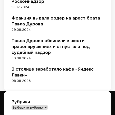
к
Роскомнадзор
а
F
у
о
н
a
18.07.2024
б
в
и
s
л
м
и
Франция выдала ордер на арест брата
t
е
а
С
e
Павла Дурова
й
р
а
n
29.08.2024
к
н
е
к
Павла Дурова обвинили в шести
т
т
правонарушениях и отпустили под
п
-
судебный надзор
л
П
30.08.2024
е
е
й
т
В столице заработало кафе «Яндекс
с
е
Лавки»
о
р
08.08.2026
в
б
у
р
г
Рубрики
а
Рубрики