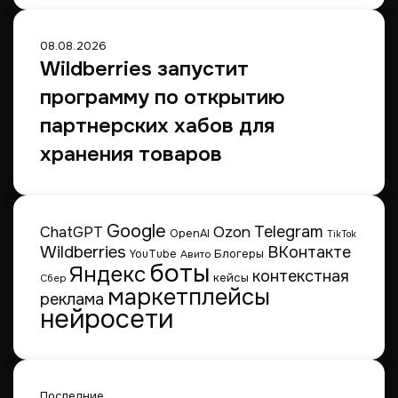
08.08.2026
Wildberries запустит
программу по открытию
партнерских хабов для
хранения товаров
Google
Telegram
ChatGPT
Ozon
OpenAI
TikTok
Wildberries
ВКонтакте
Блогеры
YouTube
Авито
боты
Яндекс
контекстная
кейсы
Сбер
маркетплейсы
реклама
нейросети
Последние