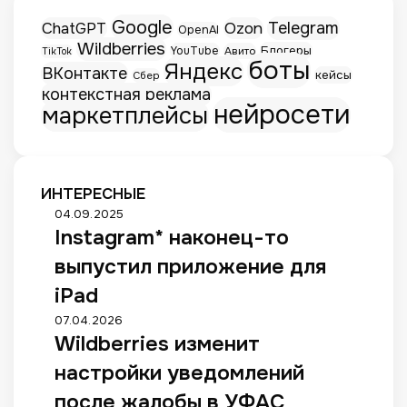
Google
Telegram
ChatGPT
Ozon
OpenAI
Wildberries
Блогеры
YouTube
Авито
TikTok
боты
Яндекс
ВКонтакте
кейсы
Сбер
контекстная реклама
нейросети
маркетплейсы
ИНТЕРЕСНЫЕ
I
04.09.2025
Instagram* наконец-то
n
s
выпустил приложение для
t
a
iPad
g
W
07.04.2026
r
Wildberries изменит
i
a
l
m
настройки уведомлений
d
*
b
после жалобы в УФАС
н