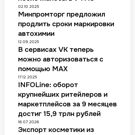
e
а
М
02.10.2025
r
к
Минпромторг предложил
и
r
о
н
i
продлить сроки маркировки
н
п
e
е
р
автохимии
s
ц
о
и
В
12.09.2025
-
м
з
В сервисах VK теперь
с
т
т
м
е
о
о
можно авторизоваться с
е
р
в
р
н
в
помощью МАХ
ы
г
и
и
п
п
I
17.12.2025
т
с
у
р
INFOLine: оборот
N
н
а
с
е
F
а
х
крупнейших ритейлеров и
т
д
O
с
V
и
л
L
маркетплейсов за 9 месяцев
т
K
л
о
i
р
т
достиг 15,9 трлн рублей
п
ж
n
о
е
р
и
e
Э
16.07.2026
й
п
и
л
:
Экспорт косметики из
к
к
е
л
п
о
с