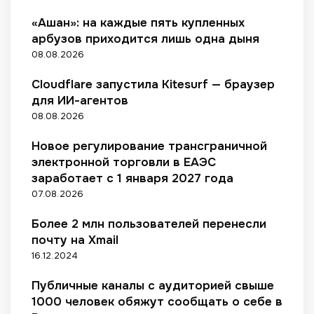
м
р
р
а
е
н
е
д
о
«Ашан»: на каждые пять купленных
г
р
а
с
н
г
а
арбузов приходится лишь одна дыня
в
ц
я
о
р
з
и
08.08.2026
и
ц
г
а
и
с
е
е
о
м
н
т
Cloudflare запустила Kitesurf — браузер
й
в
у
м
в
а
для ИИ-агентов
д
р
ы
и
к
08.08.2026
о
о
л
с
с
с
в
о
т
и
Новое регулирование трансграничной
т
н
я
о
д
электронной торговли в ЕАЭС
и
я
л
р
л
заработает с 1 января 2027 года
г
ь
и
я
07.08.2026
1
н
ч
м
5
о
е
о
Более 2 млн пользователей перенесли
,
с
с
л
9
почту на Xmail
т
к
о
т
16.12.2024
и
о
д
р
б
м
е
л
Публичные каналы с аудиторией свыше
а
з
ж
н
1000 человек обяжут сообщать о себе в
н
д
и
р