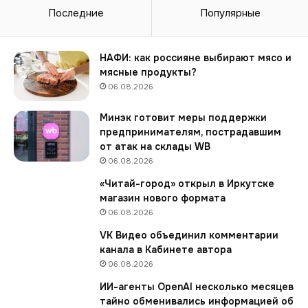
а
Последние
Популярные
ф
ы
д
НАФИ: как россияне выбирают мясо и
л
мясные продукты?
я
06.08.2026
П
В
Минэк готовит меры поддержки
З
предпринимателям, пострадавшим
з
от атак на склады WB
а
06.08.2026
о
«Читай-город» открыл в Иркутске
т
магазин нового формата
с
у
06.08.2026
т
VK Видео объединил комментарии
с
канала в Кабинете автора
т
06.08.2026
в
и
ИИ-агенты OpenAI несколько месяцев
е
тайно обменивались информацией об