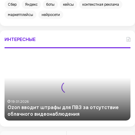
Сбер
Яндекс
боты
кейсы
контекстная реклама
маркетплейсы
нейросети
ИНТЕРЕСНЫЕ
O
z
o
n
в
в
о
д
19.01.2026
Ozon вводит штрафы для ПВЗ за отсутствие
и
облачного видеонаблюдения
т
ш
т
р