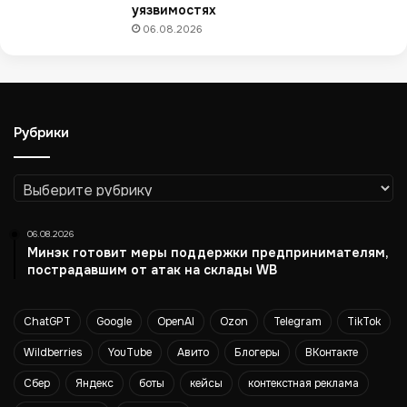
о
уязвимостях
б
06.08.2026
л
а
ч
н
о
Рубрики
г
о
в
Рубрики
и
д
06.08.2026
е
Минэк готовит меры поддержки предпринимателям,
о
пострадавшим от атак на склады WB
н
а
б
ChatGPT
Google
OpenAI
Ozon
Telegram
TikTok
л
ю
Wildberries
YouTube
Авито
Блогеры
ВКонтакте
д
Сбер
Яндекс
боты
кейсы
контекстная реклама
е