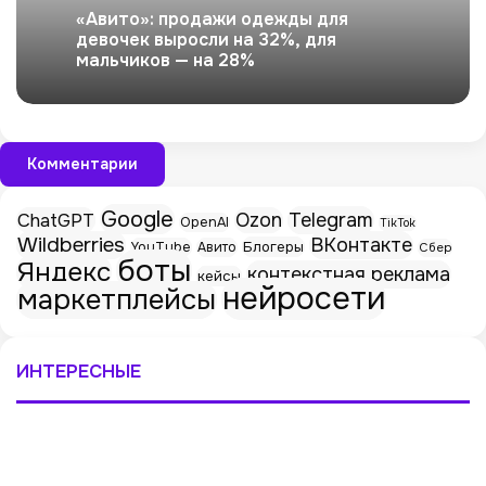
«Авито»: продажи одежды для
девочек выросли на 32%, для
мальчиков — на 28%
Комментарии
Google
Telegram
ChatGPT
Ozon
OpenAI
TikTok
Wildberries
ВКонтакте
Блогеры
YouTube
Авито
Сбер
боты
Яндекс
контекстная реклама
кейсы
нейросети
маркетплейсы
ИНТЕРЕСНЫЕ