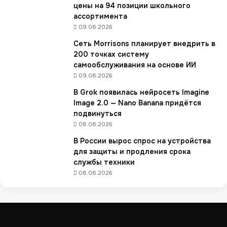
цены на 94 позиции школьного
р
ассортимента
а
09.08.2026
ц
и
Сеть Morrisons планирует внедрить в
ю
200 точках систему
б
самообслуживания на основе ИИ
и
09.08.2026
з
В Grok появилась нейросеть Imagine
н
Image 2.0 — Nano Banana придётся
е
подвинуться
с
а
08.08.2026
в
В России вырос спрос на устройства
ы
для защиты и продления срока
р
службы техники
о
08.08.2026
с
в
1
,
5