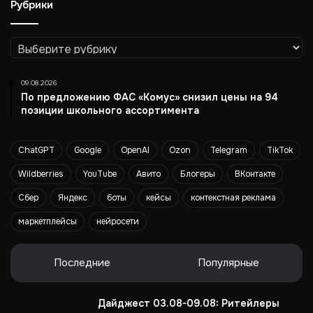
Рубрики
р
а
з
Рубрики
а
09.08.2026
По предложению ФАС «Комус» снизил цены на 94
позиции школьного ассортимента
ChatGPT
Google
OpenAI
Ozon
Telegram
TikTok
Wildberries
YouTube
Авито
Блогеры
ВКонтакте
Сбер
Яндекс
боты
кейсы
контекстная реклама
маркетплейсы
нейросети
Последние
Популярные
Дайджест 03.08-09.08: Ритейлеры