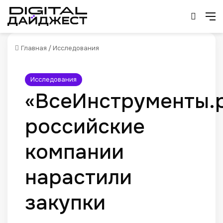
Искат
М
Главная
/
Исследования
Исследования
«ВсеИнструменты.р
российские
компании
нарастили
закупки