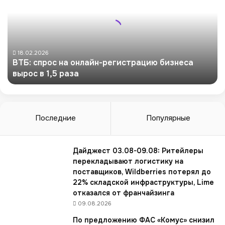
Б
:
с
п
р
о
18.02.2026
ВТБ: спрос на онлайн-регистрацию бизнеса
с
вырос в 1,5 раза
н
а
о
н
л
Последние
Популярные
а
й
н
Дайджест 03.08-09.08: Ритейлеры
-
перекладывают логистику на
р
поставщиков, Wildberries потерял до
е
22% складской инфраструктуры, Lime
г
отказался от франчайзинга
и
09.08.2026
с
По предложению ФАС «Комус» снизил
т