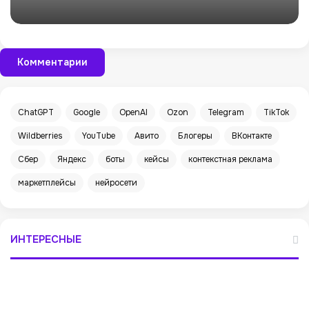
Комментарии
ChatGPT
Google
OpenAI
Ozon
Telegram
TikTok
Wildberries
YouTube
Авито
Блогеры
ВКонтакте
Сбер
Яндекс
боты
кейсы
контекстная реклама
маркетплейсы
нейросети
ИНТЕРЕСНЫЕ
В
Т