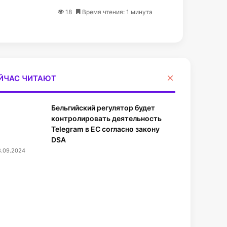
18
Время чтения: 1 минута
З
ЙЧАС ЧИТАЮТ
а
к
Бельгийский регулятор будет
р
ы
контролировать деятельность
т
Telegram в ЕС согласно закону
ь
DSA
8.09.2024