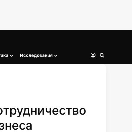
тика
Исследования
Войти
Искать
отрудничество
знеса