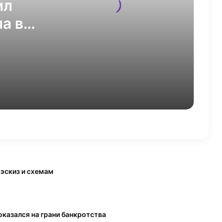
ил
а в
Рекламодатели из Китая
увеличили траты на
продвижение в VK Рекламе в 2,7
раза
Google позволит добавлять
аккаунты Instagram*, TikTok и
YouTube в Search Console
VK Реклама внедряет анализ
качества лидов
Автоматическая прокрутка Reels
в Инстаграм*: что это такое и
 эскиз и схемам
как сделать
Исследователи AI VK Research
научили классические
оказался на грани банкротства
рекомендательные алгоритмы