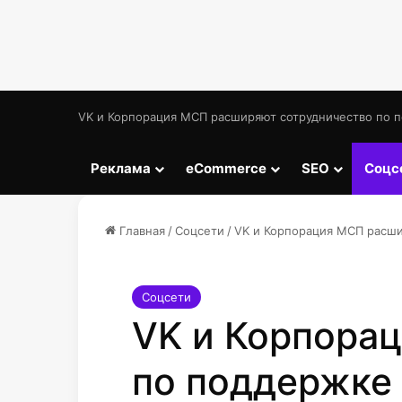
VK и Корпорация МСП расширяют сотрудничество по п
Реклама
eCommerce
SEO
Соцс
Главная
/
Соцсети
/
VK и Корпорация МСП расши
Соцсети
VK и Корпора
по поддержке 