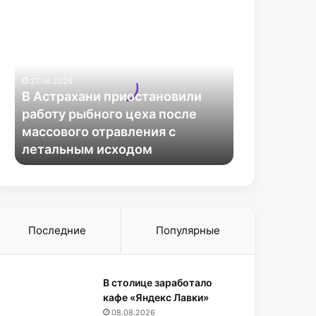
В
А
с
т
р
27.06.2026
а
В Астрахани приостановили
х
работу рыбного цеха после
а
массового отравления с
н
летальным исходом
и
п
р
и
о
с
Последние
Популярные
т
а
н
В столице заработало
о
кафе «Яндекс Лавки»
в
и
08.08.2026