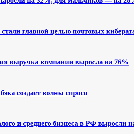
выросли на 32%, для мальчиков — на 28
стали главной целью почтовых киберат
одия выручка компании выросла на 76%
бэка создает волны спроса
алого и среднего бизнеса в РФ выросли 