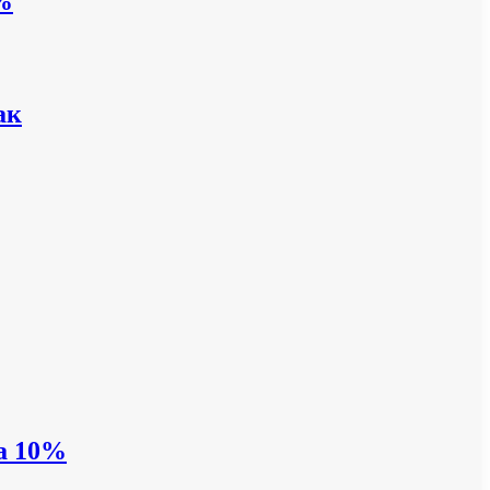
%
ак
на 10%