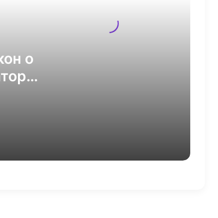
баллов, начисленных селлеру
Ozon
Минцифры предложило обязать
иностранные сервисы
авторизовывать россиян по
кон о
номеру телефона
аторов
ЕК оштрафовала Google на 890
млн евро за нарушение закона о
рм
цифровых рынках
Иск о зависимости от соцсетей
против Meta* отозвали перед
началом суда
Госдума приняла закон о
штрафах для операторов
цифровых платформ
Минцифры представило проект
доктрины по борьбе с IT-