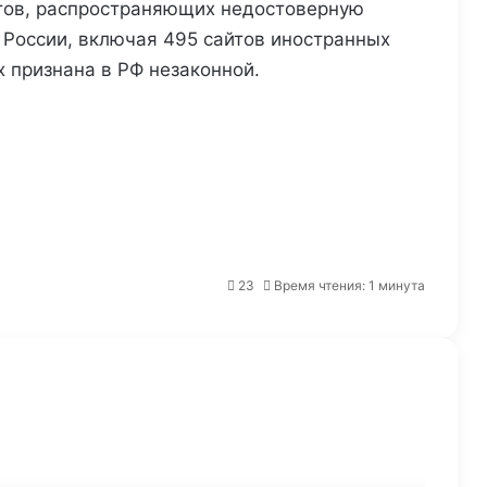
йтов, распространяющих недостоверную
России, включая 495 сайтов иностранных
х признана в РФ незаконной.
Путин подписал закон о штрафах
для операторов цифровых
платформ
Минцифры предложило создать
23
Время чтения: 1 минута
единый сервис для согласий на
обработку персональных данных
ФАС возбудила дело в
отношении Apple за
непредустановку мессенджера
«Макс» на iOS-устройства
Суд прекратил дело об
обложении налогом бонусных