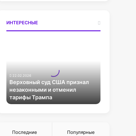
ИНТЕРЕСНЫЕ
В
е
р
х
о
в
22.02.2026
н
Верховный суд США признал
ы
незаконными и отменил
й
тарифы Трампа
с
у
д
С
Ш
А
Последние
Популярные
п