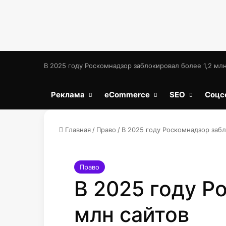
В 2025 году Роскомнадзор заблокировал более 1,2 млн
Реклама
eCommerce
SEO
Соцс
Главная
/
Право
/
В 2025 году Роскомнадзор забл
Право
В 2025 году Р
млн сайтов