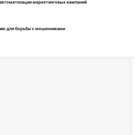
 автоматизации маркетинговых кампаний
преступлениями
Правительство запустило штаб
по развитию цифровых платформ
нию для борьбы с мошенниками