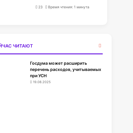
23
Время чтения: 1 минута
З
ЙЧАС ЧИТАЮТ
а
к
Госдума может расширить
р
ы
перечень расходов, учитываемых
т
при УСН
ь
19.08.2025