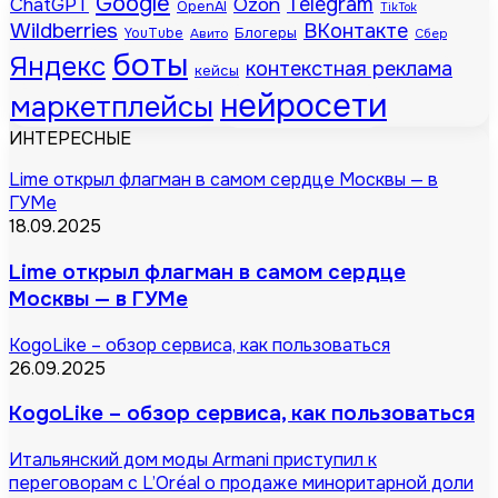
Google
Telegram
ChatGPT
Ozon
OpenAI
TikTok
Wildberries
ВКонтакте
Блогеры
YouTube
Авито
Сбер
боты
Яндекс
контекстная реклама
кейсы
нейросети
маркетплейсы
ИНТЕРЕСНЫЕ
Lime открыл флагман в самом сердце Москвы — в
ГУМе
18.09.2025
Lime открыл флагман в самом сердце
Москвы — в ГУМе
KogoLike – обзор сервиса, как пользоваться
26.09.2025
KogoLike – обзор сервиса, как пользоваться
Итальянский дом моды Armani приступил к
переговорам с L’Oréal о продаже миноритарной доли