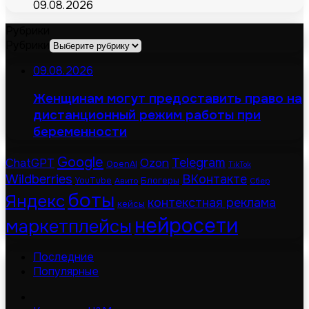
09.08.2026
Рубрики
Рубрики
09.08.2026
Женщинам могут предоставить право на
дистанционный режим работы при
беременности
Google
Telegram
ChatGPT
Ozon
OpenAI
TikTok
Wildberries
ВКонтакте
Блогеры
YouTube
Авито
Сбер
боты
Яндекс
контекстная реклама
кейсы
нейросети
маркетплейсы
Последние
Популярные