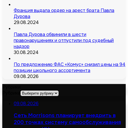
Франция выдала ордер на арест брата Павла
Дурова
29.08.2024
Павла Дурова обвинили в шести
правонарушениях и отпустили под судебный
надзор
30.08.2024
По предложению ФАС «Комус» снизил цены на 94
позиции школьного ассортимента
09.08.2026
Рубрики
Рубрики
09.08.2026
Сеть Morrisons планирует внедрить в
200 точках систему самообслуживания