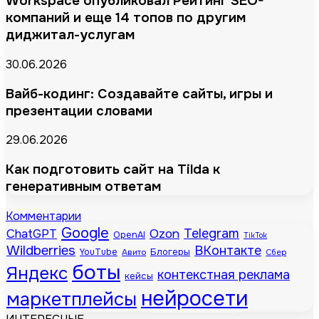
Workspace опубликовал Рейтинг SEO-
компаний и еще 14 топов по другим
диджитал-услугам
30.06.2026
Вайб-кодинг: Создавайте сайты, игры и
презентации словами
29.06.2026
Как подготовить сайт на Tilda к
генеративным ответам
Комментарии
Google
Telegram
ChatGPT
Ozon
OpenAI
TikTok
Wildberries
ВКонтакте
Блогеры
YouTube
Авито
Сбер
боты
Яндекс
контекстная реклама
кейсы
нейросети
маркетплейсы