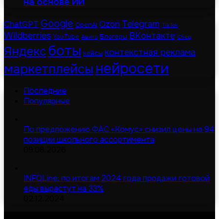
на основе ИИ
Google
Telegram
ChatGPT
Ozon
OpenAI
TikTok
Wildberries
ВКонтакте
Блогеры
YouTube
Авито
Сбер
боты
Яндекс
контекстная реклама
кейсы
нейросети
маркетплейсы
Последние
Популярные
По предложению ФАС «Комус» снизил цены на 94
позиции школьного ассортимента
09.08.2026
INFOLine: по итогам 2024 года продажи готовой
еды вырастут на 33%
02.12.2024
© Digital-дайджест | Все права защищены 2026