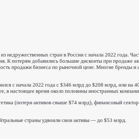
из недружественных стран в России с начала 2022 года. Ча
я. К потерям добавились большие дисконты при продаже акт
ность продажи бизнеса по рыночной цене. Многие бренды и
лся с начала 2022 года с $346 млрд до $208 млрд, или на 4
нее, в настоящее время около половины иностранных компан
етика (потери активов свыше $74 млрд), финансовый сектор 
ейтральные страны удвоили свои активы — до $53 млрд.