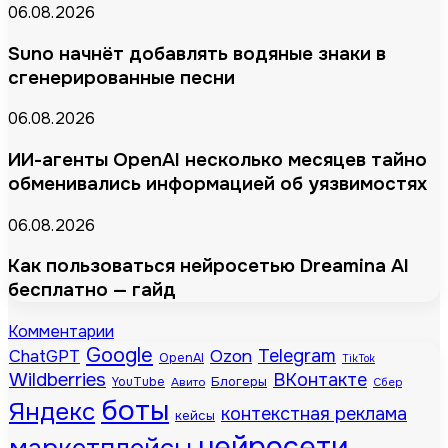
06.08.2026
Suno начнёт добавлять водяные знаки в
сгенерированные песни
06.08.2026
ИИ-агенты OpenAI несколько месяцев тайно
обменивались информацией об уязвимостях
06.08.2026
Как пользоваться нейросетью Dreamina AI
бесплатно — гайд
Комментарии
Google
Telegram
ChatGPT
Ozon
OpenAI
TikTok
Wildberries
ВКонтакте
Блогеры
YouTube
Авито
Сбер
боты
Яндекс
контекстная реклама
кейсы
нейросети