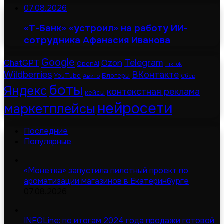
07.08.2026
«Т-Банк» «устроил» на работу ИИ-
сотрудника Афанасия Иванова
Google
Telegram
ChatGPT
Ozon
OpenAI
TikTok
Wildberries
ВКонтакте
Блогеры
YouTube
Авито
Сбер
боты
Яндекс
контекстная реклама
кейсы
нейросети
маркетплейсы
Последние
Популярные
«Монетка» запустила пилотный проект по
ароматизации магазинов в Екатеринбурге
07.08.2026
INFOLine: по итогам 2024 года продажи готовой