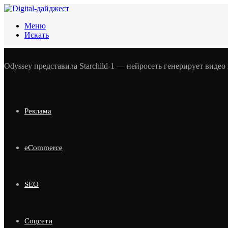
Меню
Искать
Odyssey представила Starchild-1 — нейросеть генерирует видео
Реклама
eCommerce
SEO
Соцсети