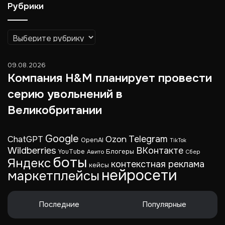
Рубрики
Рубрики
09.08.2026
Компания H&M планирует провести
серию увольнений в
Великобритании
Google
Telegram
ChatGPT
Ozon
OpenAI
TikTok
Wildberries
ВКонтакте
Блогеры
YouTube
Авито
Сбер
боты
Яндекс
контекстная реклама
кейсы
нейросети
маркетплейсы
Последние
Популярные