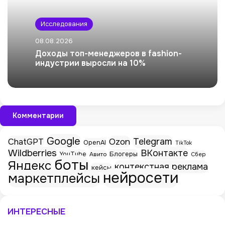
Исследования
08.08.2026
Доходы топ-менеджеров в fashion-
индустрии выросли на 10%
Комментарии
Google
Telegram
ChatGPT
Ozon
OpenAI
TikTok
Wildberries
ВКонтакте
Блогеры
YouTube
Авито
Сбер
боты
Яндекс
контекстная реклама
кейсы
нейросети
маркетплейсы
ИНТЕРЕСНЫЕ