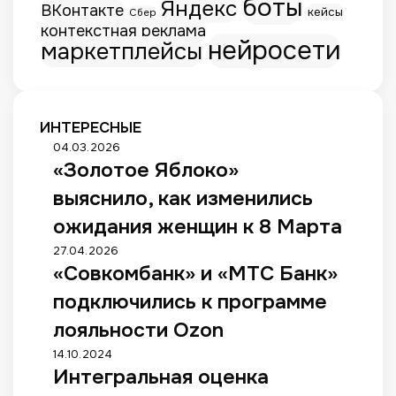
боты
Яндекс
ВКонтакте
кейсы
Сбер
контекстная реклама
нейросети
маркетплейсы
ИНТЕРЕСНЫЕ
«
04.03.2026
«Золотое Яблоко»
З
о
выяснило, как изменились
л
о
ожидания женщин к 8 Марта
т
«
27.04.2026
о
«Совкомбанк» и «МТС Банк»
С
е
о
Я
подключились к программе
в
б
к
лояльности Ozon
л
о
о
И
14.10.2024
м
к
Интегральная оценка
н
б
о
т