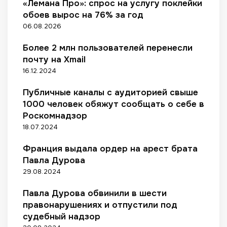
и
«Лемана Про»: спрос на услугу поклейки
0
2
в
л
м
обоев вырос на 76% за год
5
и
а
л
г
з
06.08.2026
р
р
о
а
ы
д
д
Более 2 млн пользователей перенесли
в
н
р
а
т
почту на Xmail
о
у
о
16.12.2024
к
б
м
н
л
а
Публичные каналы с аудиторией свыше
о
е
г
1000 человек обяжут сообщать о себе в
с
й
а
Роскомнадзор
и
з
18.07.2024
м
и
о
н
Франция выдала ордер на арест брата
й
о
Павла Дурова
э
в
л
29.08.2024
в
е
6
к
Павла Дурова обвинили в шести
6
т
правонарушениях и отпустили под
г
р
судебный надзор
о
о