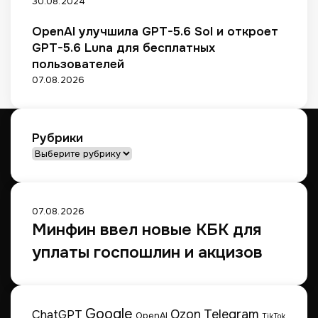
30.08.2024
р
н
о
и
OpenAI улучшила GPT-5.6 Sol и откроет
д
к
а
GPT-5.6 Luna для бесплатных
и
х
пользователей
Р
Р
07.08.2026
Ф
Ф
в
д
е
Рубрики
н
Рубрики
е
ж
н
о
07.08.2026
м
Минфин ввел новые КБК для
в
уплаты госпошлин и акцизов
ы
р
а
ж
е
Google
Telegram
ChatGPT
Ozon
OpenAI
TikTok